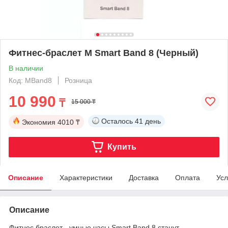
Фитнес-браслет M Smart Band 8 (Черный)
В наличии
Код: MBand8
Розница
10 990
₸
15 000 ₸
Осталось
41 день
Экономия
4010 ₸
Купить
Описание
Характеристики
Доставка
Оплата
Усл
Описание
Фитнес браслет - умные часы Smart Band 8 станут