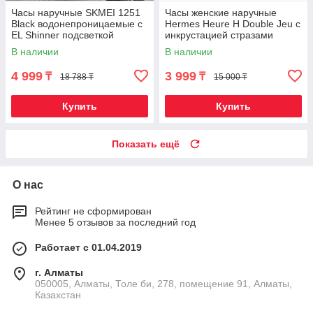
Часы наручные SKMEI 1251
Часы женские наручные
Black водонепроницаемые с
Hermes Heure H Double Jeu с
EL Shinner подсветкой
инкрустацией стразами
[реплика] (Красное вино)
В наличии
В наличии
4 999
3 999
₸
₸
18 788 ₸
15 000 ₸
Купить
Купить
Показать ещё
О нас
Рейтинг не сформирован
Менее 5 отзывов за последний год
Работает с 01.04.2019
г. Алматы
050005, Алматы, Толе би, 278, помещение 91, Алматы,
Казахстан