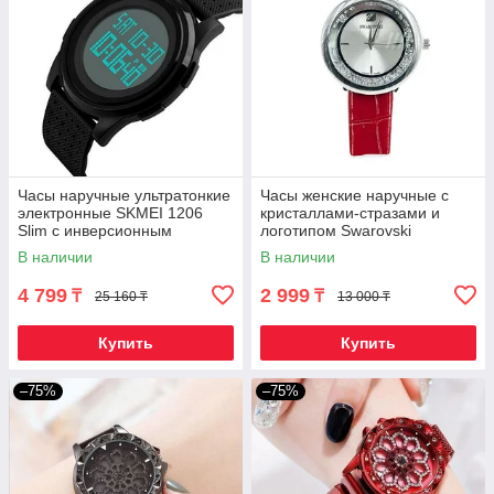
Часы наручные ультратонкие
Часы женские наручные c
электронные SKMEI 1206
кристаллами-стразами и
Slim с инверсионным
логотипом Swarovski
дисплеем (Черная)
(Красный)
В наличии
В наличии
4 799
2 999
₸
₸
25 160 ₸
13 000 ₸
Купить
Купить
–75%
–75%