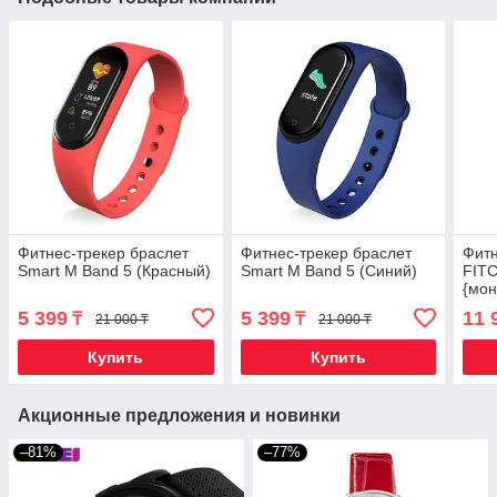
Фитнес-трекер браслет
Фитнес-трекер браслет
Фитн
Smart M Band 5 (Красный)
Smart M Band 5 (Синий)
FITC
{мон
давл
5 399
5 399
11 
₸
₸
21 000 ₸
21 000 ₸
кисл
Купить
Купить
Акционные предложения и новинки
–81%
–77%