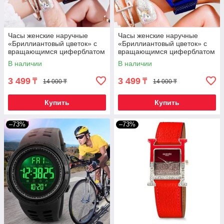
Часы женские наручные
Часы женские наручные
«Бриллиантовый цветок» с
«Бриллиантовый цветок» с
вращающимся циферблатом
вращающимся циферблатом
и магнитным ремешком
и магнитным ремешком
В наличии
В наличии
(Фиолетовый)
(Синий)
3 499
3 499
₸
₸
14 000 ₸
14 000 ₸
Купить
Купить
–73%
–73%