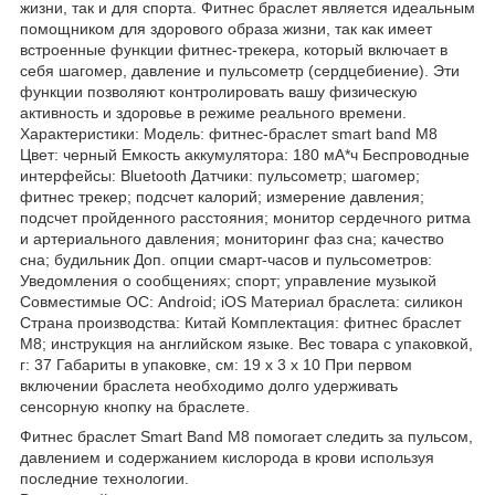
жизни, так и для спорта. Фитнес браслет является идеальным
помощником для здорового образа жизни, так как имеет
встроенные функции фитнес-трекера, который включает в
себя шагомер, давление и пульсометр (сердцебиение). Эти
функции позволяют контролировать вашу физическую
активность и здоровье в режиме реального времени.
Характеристики: Модель: фитнес-браслет smart band M8
Цвет: черный Емкость аккумулятора: 180 мА*ч Беспроводные
интерфейсы: Bluetooth Датчики: пульсометр; шагомер;
фитнес трекер; подсчет калорий; измерение давления;
подсчет пройденного расстояния; монитор сердечного ритма
и артериального давления; мониторинг фаз сна; качество
сна; будильник Доп. опции смарт-часов и пульсометров:
Уведомления о сообщениях; спорт; управление музыкой
Совместимые ОС: Android; iOS Материал браслета: силикон
Страна производства: Китай Комплектация: фитнес браслет
M8; инструкция на английском языке. Вес товара с упаковкой,
г: 37 Габариты в упаковке, см: 19 х 3 х 10 При первом
включении браслета необходимо долго удерживать
сенсорную кнопку на браслете.
Фитнес браслет Smart Band M8 помогает следить за пульсом,
давлением и содержанием кислорода в крови используя
последние технологии.