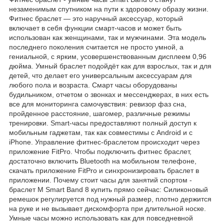
незаменимым спутником на пути к здоровому образу жизни.
Фитнес браслет — это наручный аксессуар, который
включает в себя функции смарт-часов и может быть
использован как женщинами, так и мужчинами. Эта модель
последнего поколения считается не просто умной, а
гениальной, с ярким, усовершенствованным дисплеем 0,96
дюйма. Умный браслет подойдёт как для взрослых, так и для
детей, что делает его универсальным аксессуарам для
любого пола и возраста. Смарт часы оборудованы
будильником, отчетом о звонках и мессенджерах, в них есть
все для мониторинга самочувствия: ревизор фаз сна,
пройденное расстояние, шагомер, различные режимы
тренировки. Smart-часы предоставляют полный доступ к
мобильным гаджетам, так как совместимы с Android и с
iPhone. Управление фитнес-браслетом происходит через
приложение FitPro. Чтобы подключить фитнес браслет,
достаточно включить Bluetooth на мобильном телефоне,
скачать приложение FitPro и синхронизировать браслет в
приложении. Почему стоит часы для занятий спортом -
браслет M Smart Band 8 купить прямо сейчас: Силиконовый
ремешок регулируется под нужный размер, плотно держится
на руке и не вызывает дискомфорта при длительной носке.
Умные часы можно использовать как для повседневной