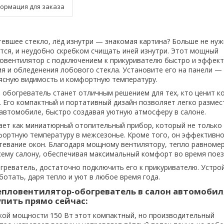
ормация для заказа
тевшее стекло, лёд изнутри — знакомая картина? Больше не нуж
тся, и неудобно скребком счищать иней изнутри. Этот мощный
овентилятор с подключением к прикуривателю быстро и эффек
я и обледенения лобового стекла. Установите его на панели — 
ясную видимость и комфортную температуру.
обогреватель станет отличным решением для тех, кто ценит к
. Его компактный и портативный дизайн позволяет легко размес
автомобиле, быстро создавая уютную атмосферу в салоне.
ет как миниатюрный отопительный прибор, который не только 
ортную температуру в межсезонье. Кроме того, он эффективн
евание окон. Благодаря мощному вентилятору, тепло равноме
сему салону, обеспечивая максимальный комфорт во время поез
греватель, достаточно подключить его к прикуривателю. Устро
ботать, даря тепло и уют в любое время года.
епловентилятор-обогреватель в салон автомобил
упить прямо сейчас:
кой мощности 150 Вт этот компактный, но производительный