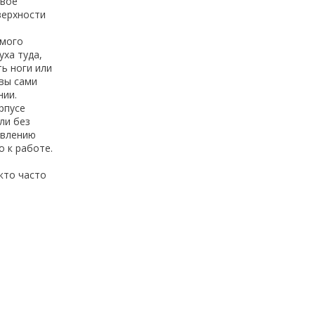
овое
верхности
амого
уха туда,
ть ноги или
 вы сами
нии.
рпусе
ли без
авлению
 к работе.
кто часто