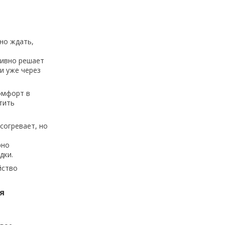
но ждать,
тивно решает
и уже через
омфорт в
тить
согревает, но
о
рно
дки.
йство
я