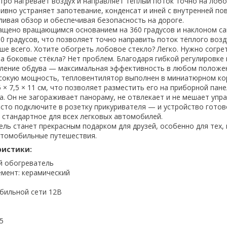
тро нагревает воздух и направляет тёплый поток точно на лоб
ивно устраняет запотевание, конденсат и иней с внутренней по
ливая обзор и обеспечивая безопасность на дороге.
ащено вращающимся основанием на 360 градусов и наклоном с
0 градусов, что позволяет точно направить поток тёплого возд
ше всего. Хотите обогреть лобовое стекло? Легко. Нужно согре
а боковые стёкла? Нет проблем. Благодаря гибкой регулировке
ление обдува — максимальная эффективность в любом положе
сокую мощность, тепловентилятор выполнен в миниатюрном ко
 × 7,5 × 11 см, что позволяет разместить его на приборной пане
а. Он не загораживает панораму, не отвлекает и не мешает упр
сто подключите в розетку прикуривателя — и устройство готово
 стандартное для всех легковых автомобилей.
ль станет прекрасным подарком для друзей, особенно для тех, 
втомобильные путешествия.
ристики:
й обогреватель
емент: керамический
обильной сети 12В
5