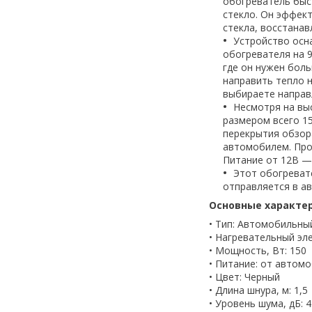
обогреватель быс
стекло. Он эффект
стекла, восстанав
Устройство осн
обогревателя на 9
где он нужен боль
направить тепло н
выбираете направ
Несмотря на вы
размером всего 15
перекрытия обзор
автомобилем. Про
Питание от 12В —
Этот обогревате
отправляется в а
Основные характе
• Тип: Автомобильны
• Нагревательный эл
• Мощность, Вт: 150
• Питание: от автом
• Цвет: Черный
• Длина шнура, м: 1,5
• Уровень шума, дБ: 4