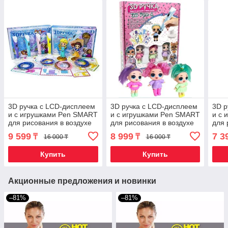
3D ручка с LCD-дисплеем
3D ручка с LCD-дисплеем
3D р
и с игрушками Pen SMART
и с игрушками Pen SMART
и с 
для рисования в воздухе
для рисования в воздухе
для 
(Холодное сердце)
(L.O.L.)
(Amo
9 599
8 999
7 3
₸
₸
16 000 ₸
16 000 ₸
Купить
Купить
Акционные предложения и новинки
–81%
–81%