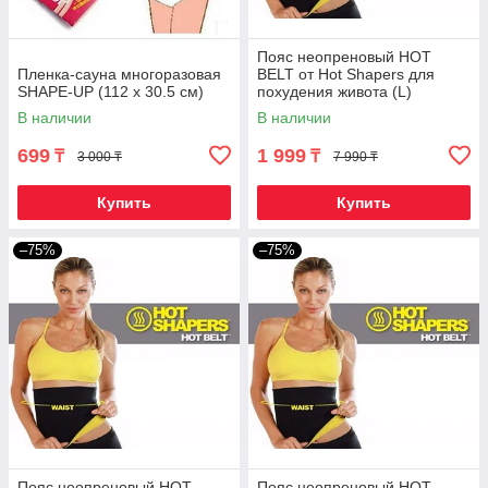
Пояс неопреновый HOT
Пленка-сауна многоразовая
BELT от Hot Shapers для
SHAPE-UP (112 х 30.5 см)
похудения живота (L)
В наличии
В наличии
699
1 999
₸
₸
3 000 ₸
7 990 ₸
Купить
Купить
–75%
–75%
Пояс неопреновый HOT
Пояс неопреновый HOT