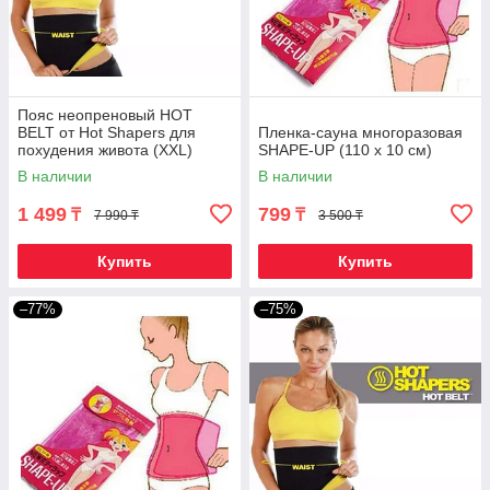
Пояс неопреновый HOT
BELT от Hot Shapers для
Пленка-сауна многоразовая
похудения живота (XXL)
SHAPE-UP (110 х 10 см)
В наличии
В наличии
1 499
799
₸
₸
7 990 ₸
3 500 ₸
Купить
Купить
–77%
–75%