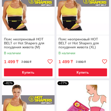
Пояс неопреновый HOT
Пояс неопреновый HOT
BELT от Hot Shapers для
BELT от Hot Shapers для
похудения живота (M)
похудения живота (XL)
В наличии
В наличии
1 499
1 499
₸
₸
7 990 ₸
7 990 ₸
Купить
Купить
–81%
–77%