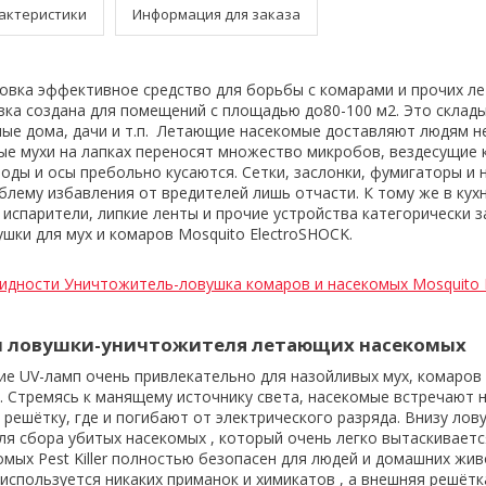
актеристики
Информация для заказа
овка эффективное средство для борьбы с комарами и прочих л
ка создана для помещений с площадью до80-100 м2. Это склады
ные дома, дачи и т.п. Летающие насекомые доставляют людям 
ые мухи на лапках переносят множество микробов, вездесущие
воды и осы пребольно кусаются. Сетки, заслонки, фумигаторы и
лему избавления от вредителей лишь отчасти. К тому же в кух
испарители, липкие ленты и прочие устройства категорически 
шки для мух и комаров Mosquito ElectroSHOCK.
идности Уничтожитель-ловушка комаров и насекомых Mosquito 
ы ловушки-уничтожителя летающих насекомых
ие UV-ламп очень привлекательно для назойливых мух, комаров 
 Стремясь к манящему источнику света, насекомые встречают н
решётку, где и погибают от электрического разряда. Внизу лов
ля сбора убитых насекомых , который очень легко вытаскивается
мых Pest Killer полностью безопасен для людей и домашних жив
 используется никаких приманок и химикатов , а внешняя решёт