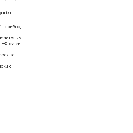
uito
 – прибор,
фиолетовым
р УФ-лучей
роек не
локи с