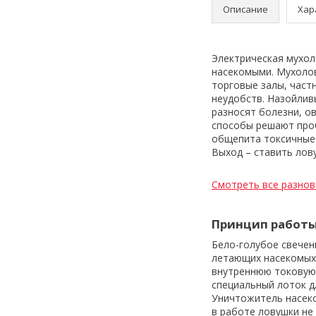
Описание
Хар
Электрическая мухол
насекомыми. Мухолов
торговые залы, част
неудобств. Назойлив
разносят болезни, о
способы решают проб
общепита токсичные 
Выход – ставить лову
Смотреть все разнов
Принцип работ
Бело-голубое свечен
летающих насекомых.
внутреннюю токовую 
специальный лоток д
Уничтожитель насеко
в работе ловушки не