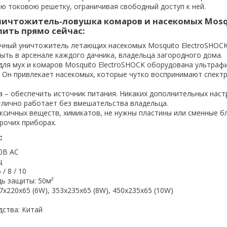
 токовою решетку, ограничивая свободный доступ к ней.
ничтожитель-ловушка комаров и насекомых Mosq
пить прямо сейчас:
чный уничтожитель летающих насекомых Mosquito ElectroSHOCK
ыть в арсенале каждого дачника, владельца загородного дома.
для мух и комаров Mosquito ElectroSHOCK оборудована ультра
. Он привлекает насекомых, которые чутко воспринимают спект
 – обеспечить источник питания. Никаких дополнительных наст
тлично работает без вмешательства владельца.
ксичных веществ, химикатов, не нужны пластины или сменные б
рочих приборах.
:
0В AC
ц
/ 8 / 10
ь защиты: 50м²
7х220х65 (6W), 353x235x65 (8W), 450x235x65 (10W)
дства: Китай