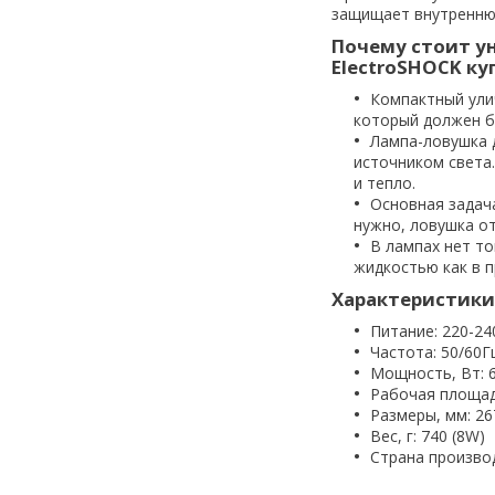
защищает внутреннюю
Почему стоит у
ElectroSHOCK ку
Компактный ули
который должен б
Лампа-ловушка 
источником света
и тепло.
Основная задача
нужно, ловушка о
В лампах нет то
жидкостью как в п
Характеристики
Питание: 220-24
Частота: 50/60Г
Мощность, Вт: 6 
Рабочая площад
Размеры, мм: 26
Вес, г: 740 (8W)
Страна произво