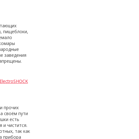
етающих
, пищеблоки,
немало
 комары
 народные
не заведения
запрещены.
ElectroSHOCK
и прочих
а своём пути
ушки есть
 и чистится.
отных, так как
ка прибора