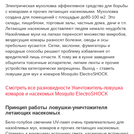
Электрическая мухоловка эффективное средство для борьбы
с комарами и прочих летающих насекомыми. Мухоловка
создана для помещений с площадью до80-100 м2. Это
склады, пищеблоки, торговые залы, частные дома, дачи и т.п.
Летающие насекомые доставляют людям немало неудобств.
Назойливые мухи на лапках переносят множество микробов,
вездесущие комары разносят болезни, оводы и осы
пребольно кусаются. Сетки, заслонки, фумигаторы и
народные способы решают проблему избавления от
вредителей лишь отчасти. К тому же в кухне заведения
общепита токсичные испарители, липкие ленты и прочие
устройства категорически запрещены. Выход – ставить
ловушки для мух и комаров Mosquito ElectroSHOCK.
Смотреть все разновидности Уничтожитель-ловушка
комаров и насекомых Mosquito ElectroSHOCK
Принцип работы ловушки-уничтожителя
летающих насекомых
Бело-голубое свечение UV-ламп очень привлекательно для
назойливых мух, комаров и прочих летающих насекомых.
Стремясь к манящему источнику света, насекомые встречают