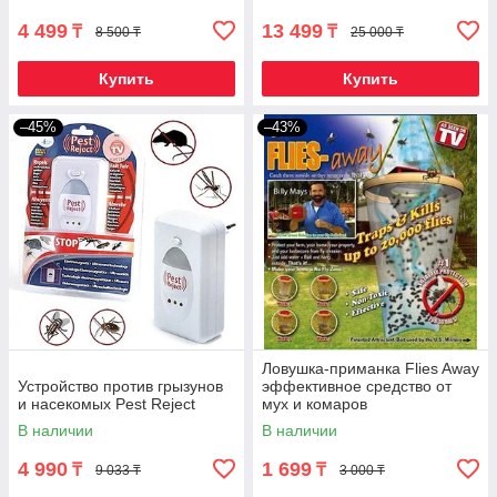
(30W)
4 499
13 499
₸
₸
8 500 ₸
25 000 ₸
Купить
Купить
–45%
–43%
Ловушка-приманка Flies Away
Устройство против грызунов
эффективное средство от
и насекомых Pest Reject
мух и комаров
В наличии
В наличии
4 990
1 699
₸
₸
9 033 ₸
3 000 ₸