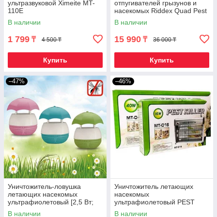
ультразвуковой Ximeite MT-
отпугивателей грызунов и
110E
насекомых Riddex Quad Pest
Repelling Aid 2 в 1
В наличии
В наличии
1 799
15 990
₸
₸
4 500 ₸
36 000 ₸
Купить
Купить
–47%
–46%
Уничтожитель-ловушка
Уничтожитель летающих
летающих насекомых
насекомых
ультрафиолетовый [2,5 Вт;
ультрафиолетовый PEST
220 В]
KILLER [12; 16; 30; 40 Вт]
В наличии
В наличии