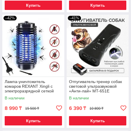
Купить
Купить
–42%
–41%
Лампа-уничтожитель
Отпугиватель-тренер собак
комаров REXANT Xingli с
световой ультразвуковой
электроразрядной сеткой
«Анти-лай» MT-651E
В наличии
В наличии
8 990
6 390
₸
₸
15 500 ₸
10 800 ₸
Купить
Купить