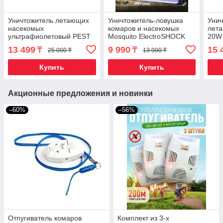
Уничтожитель летающих
Уничтожитель-ловушка
Унич
насекомых
комаров и насекомых
лет
ультрафиолетовый PEST
Mosquito ElectroSHOCK
20W
KILLER [12; 16; 30; 40 Вт]
(8W)
13 499
9 990
15 
₸
₸
25 000 ₸
13 000 ₸
(30W)
Купить
Купить
Акционные предложения и новинки
–60%
–56%
Отпугиватель комаров
Комплект из 3-х