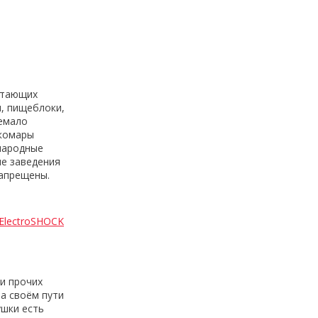
етающих
, пищеблоки,
немало
 комары
 народные
не заведения
запрещены.
ElectroSHOCK
и прочих
а своём пути
ушки есть