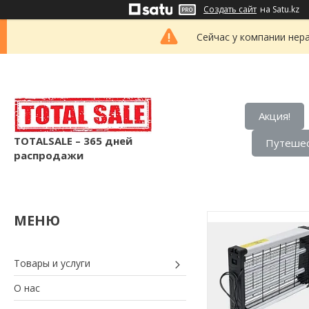
Создать сайт
на Satu.kz
Сейчас у компании нер
Акция!
TOTALSALE – 365 дней
Путешес
распродажи
Товары и услуги
О нас