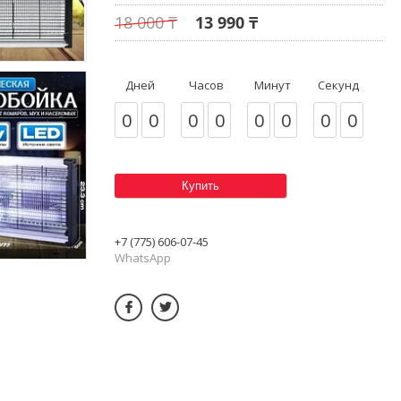
18 000 ₸
13 990 ₸
Дней
Часов
Минут
Секунд
0
0
0
0
0
0
0
0
Купить
+7 (775) 606-07-45
WhatsApp