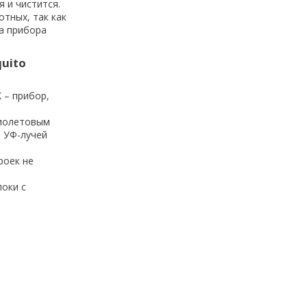
 и чистится.
отных, так как
ка прибора
uito
 – прибор,
фиолетовым
р УФ-лучей
роек не
локи с