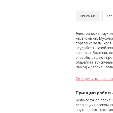
Описание
Хар
Электрическая мухол
насекомыми. Мухолов
торговые залы, част
неудобств. Назойлив
разносят болезни, о
способы решают проб
общепита токсичные 
Выход – ставить лову
Смотреть все разнов
Принцип работ
Бело-голубое свечен
летающих насекомых.
внутреннюю токовую 