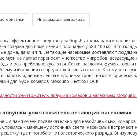
актеристики
Информация для заказа
овка эффективное средство для борьбы с комарами и прочих л
ка создана для помещений с площадью до80-100 м2. Это склады
ные дома, дачи и т.п. Летающие насекомые доставляют людям 
ые мухи на лапках переносят множество микробов, вездесущие
воды и осы пребольно кусаются. Сетки, заслонки, фумигаторы и
лему избавления от вредителей лишь отчасти. К тому же в кух
испарители, липкие ленты и прочие устройства категорически 
шки для мух и комаров Mosquito ElectroSHOCK.
идности Уничтожитель-ловушка комаров и насекомых Mosquito 
ы ловушки-уничтожителя летающих насекомых
ие UV-ламп очень привлекательно для назойливых мух, комаров 
 Стремясь к манящему источнику света, насекомые встречают н
решётку, где и погибают от электрического разряда. Внизу лов