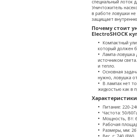
специальный лоток д
Уничтожитель насеко
в работе ловушки не
защищает внутреннюю
Почему стоит у
ElectroSHOCK ку
Компактный ули
который должен б
Лампа-ловушка 
источником света
и тепло.
Основная задача
нужно, ловушка о
В лампах нет то
жидкостью как в п
Характеристики
Питание: 220-24
Частота: 50/60Г
Мощность, Вт: 6 
Рабочая площад
Размеры, мм: 26
Вес, г: 740 (8W)