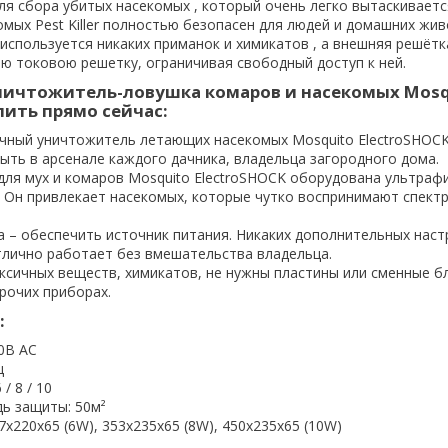
ля сбора убитых насекомых , который очень легко вытаскивается
мых Pest Killer полностью безопасен для людей и домашних жив
 используется никаких приманок и химикатов , а внешняя решёт
 токовою решетку, ограничивая свободный доступ к ней.
ничтожитель-ловушка комаров и насекомых Mosq
пить прямо сейчас:
чный уничтожитель летающих насекомых Mosquito ElectroSHOCK
ыть в арсенале каждого дачника, владельца загородного дома.
для мух и комаров Mosquito ElectroSHOCK оборудована ультра
. Он привлекает насекомых, которые чутко воспринимают спект
 – обеспечить источник питания. Никаких дополнительных наст
тлично работает без вмешательства владельца.
ксичных веществ, химикатов, не нужны пластины или сменные б
рочих приборах.
:
0В AC
ц
/ 8 / 10
ь защиты: 50м²
7х220х65 (6W), 353x235x65 (8W), 450x235x65 (10W)