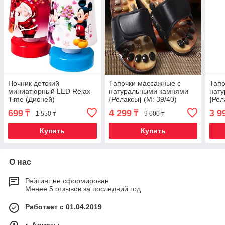
Ночник детский
Тапочки массажные c
Тапо
миниатюрный LED Relax
натуральными камнями
нат
Time (Дисней)
{Релаксы} (М: 39/40)
{Рел
699
4 299
3 9
₸
₸
1 550 ₸
9 000 ₸
Купить
Купить
О нас
Рейтинг не сформирован
Менее 5 отзывов за последний год
Работает с 01.04.2019