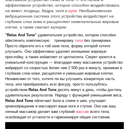
эффективное устройство, которое способно воздействовать
на живот, ягодицы, бедра, ноги и
руки
. Необыкновенная
вибрационная система этого устройства воздействует на
глубокие слои кожи и расщепляет нежелательные жировые
клетки, а также сжигает калории.
"Relax And Tone"
удивительное устройство, которое способно
обеспечить комплексную тренировку
тела
без тренировки.
Просто обратите его к той зоне тела, форму которой хотите
улучшить. Оно эффективно удаляет излишнюю жировую
прослойку, а также избавляет от целлюлита. Секрет кроется в
уникальной конструкции — благодаря нему массажное устройство
вибрирует со скоростью более чем 2 500 раз в минуту, проникая в
глубокие слои кожи, расщепляя и уменьшая жировые клетки.
Независимо от того, хотите ли вы улучшить конкретную часть
тела, или преобразовать всю фигуру, просто пользуйтесь
устройством
Relax And Tone
десять минут в день, чтобы достичь
удивительных результатов. Наряду с функцией уменьшения веса,
Relax And Tone
облегчает боли в спине и шее, улучшает
кровообращение и массирует ваши ноги и ступни. Оно как ваш
личный массажер делает вам глубокий
массаж
всего тела,
освобождая от усталости и гармонизируя общее состояние.