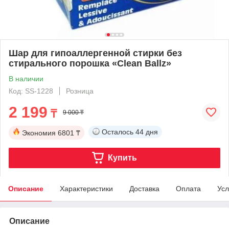
Шар для гипоаллергенной стирки без
стирального порошка «Clean Ballz»
В наличии
Код: SS-1228
Розница
2 199
₸
9 000 ₸
Осталось
44 дня
Экономия
6801 ₸
Купить
Описание
Характеристики
Доставка
Оплата
Усл
Описание