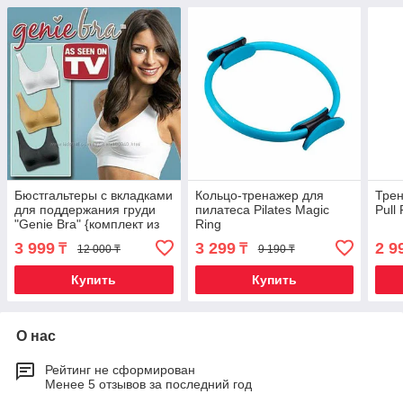
Бюстгальтеры с вкладками
Кольцо-тренажер для
Трен
для поддержания груди
пилатеса Pilates Magic
Pull
"Genie Bra" {комплект из
Ring
3-х} (L)
3 999
3 299
2 9
₸
₸
12 000 ₸
9 190 ₸
Купить
Купить
О нас
Рейтинг не сформирован
Менее 5 отзывов за последний год