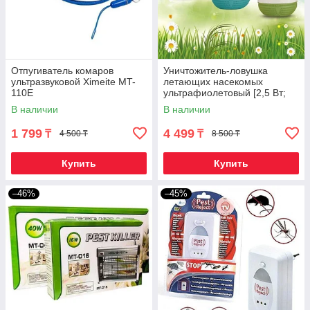
Отпугиватель комаров
Уничтожитель-ловушка
ультразвуковой Ximeite MT-
летающих насекомых
110E
ультрафиолетовый [2,5 Вт;
220 В]
В наличии
В наличии
1 799
4 499
₸
₸
4 500 ₸
8 500 ₸
Купить
Купить
–46%
–45%