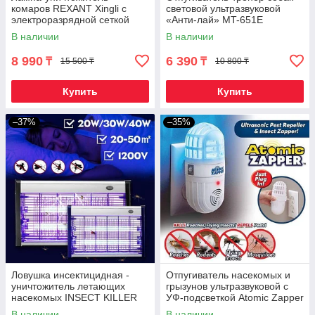
комаров REXANT Xingli с
световой ультразвуковой
электроразрядной сеткой
«Анти-лай» MT-651E
В наличии
В наличии
8 990
6 390
₸
₸
15 500 ₸
10 800 ₸
Купить
Купить
–37%
–35%
Ловушка инсектицидная -
Отпугиватель насекомых и
уничтожитель летающих
грызунов ультразвуковой с
насекомых INSECT KILLER
УФ-подсветкой Atomic Zapper
Compact с UV-лампами
2 в 1
В наличии
В наличии