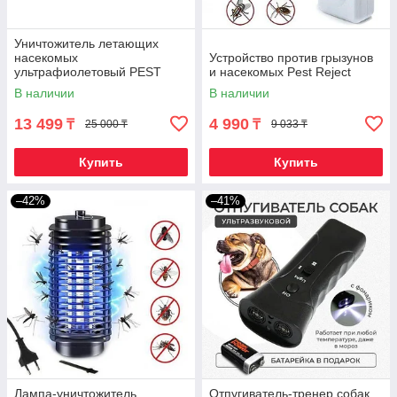
Уничтожитель летающих
насекомых
Устройство против грызунов
ультрафиолетовый PEST
и насекомых Pest Reject
KILLER [12; 16; 30; 40 Вт]
В наличии
В наличии
(30W)
13 499
4 990
₸
₸
25 000 ₸
9 033 ₸
Купить
Купить
–42%
–41%
Лампа-уничтожитель
Отпугиватель-тренер собак