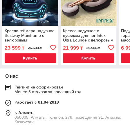
Кресло геймера надувное
Кресло надувное c
Под
Bestway Mainframe с
пуфиком для ног Intex
тера
велюровым
Ultra Lounge с велюровым
мас
нескользящим покрытием
покрытием (Серый)
под
23 599
21 999
6 9
₸
₸
26 500 ₸
25 500 ₸
Купить
Купить
О нас
Рейтинг не сформирован
Менее 5 отзывов за последний год
Работает с 01.04.2019
г. Алматы
050005, Алматы, Толе би, 278, помещение 91, Алматы,
Казахстан