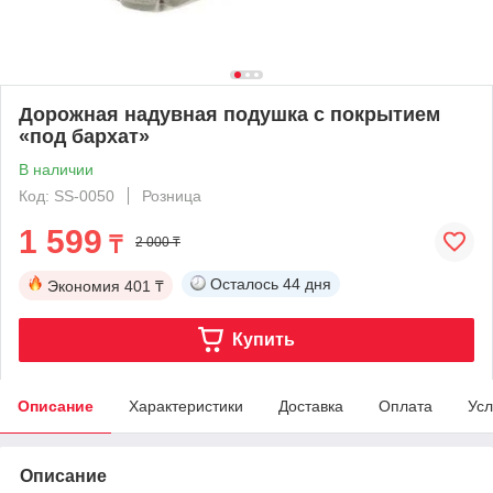
Дорожная надувная подушка с покрытием
«под бархат»
В наличии
Код: SS-0050
Розница
1 599
₸
2 000 ₸
Осталось
44 дня
Экономия
401 ₸
Купить
Описание
Характеристики
Доставка
Оплата
Усл
Описание