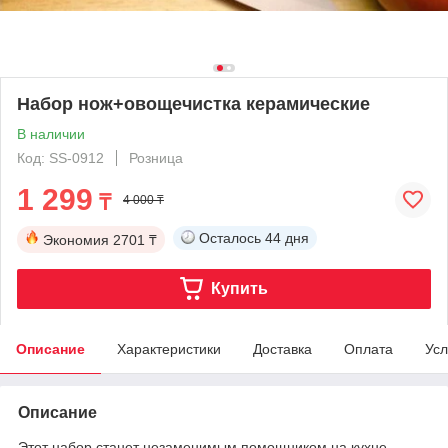
Набор нож+овощечистка керамические
В наличии
Код: SS-0912
Розница
1 299
₸
4 000 ₸
Осталось
44 дня
Экономия
2701 ₸
Купить
Описание
Характеристики
Доставка
Оплата
Усл
Описание
Этот набор станет незаменимым помощником на кухне.