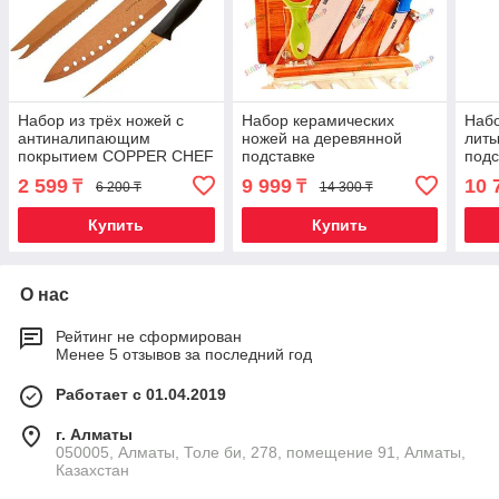
Набор из трёх ножей с
Набор керамических
Набо
антиналипающим
ножей на деревянной
литы
покрытием COPPER CHEF
подставке
подс
пред
2 599
9 999
10 
₸
₸
6 200 ₸
14 300 ₸
Купить
Купить
О нас
Рейтинг не сформирован
Менее 5 отзывов за последний год
Работает с 01.04.2019
г. Алматы
050005, Алматы, Толе би, 278, помещение 91, Алматы,
Казахстан