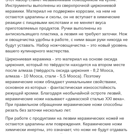
Инструменты выполнены из сверхпрочной циркониевой
керамики. Материал не подвержен коррозии, на нем не
остаются царапины и сколы, он не вступает в химические
реакции с пищевыми кислотами и не меняет вкуса
приготовляемых продуктов. Ручки выполнены из
антискользящего пластика, а лезвия не требуют заточки. Нож
и овощечистка удобны в работе, с ними ваши руки никогда не
будут уставать. Набор нож+овощечистка – это новый уровень
вашего кулинарного мастерства.
Циркониевая керамика - это материал на основе оксида
циркония, который по твёрдости находится на втором месте
после алмаза (твёрдость оксида циркония - 8,2 Мооса,
алмаза - 10 Мооса, стали - 5,5 Мооса). Поэтому
керамические ножи обладают уникальными свойствами,
основное из которых - фантастическая износостойкость
режущей кромки. Благодаря необычайной остроте лезвий,
керамические ножи называют «дамасской сталью XXI века».
При правильном обращении керамические ножи способны
резать без заточки несколько лет.
При работе с продуктами на лезвии керамических ножей не
остаются царапины или повреждения. Керамические ножи
химически инертны, это означает, что ножи не будут отдавать