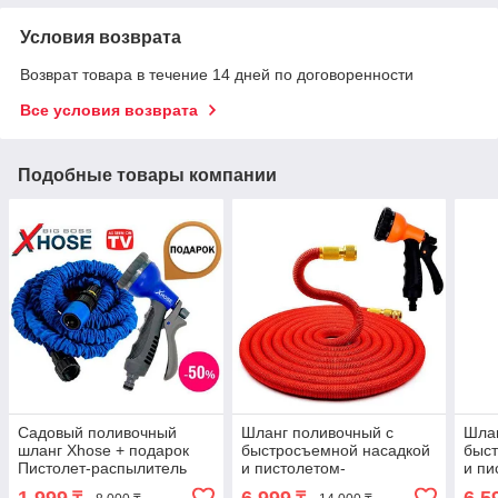
Условия возврата
Возврат товара в течение 14 дней по договоренности
Все условия возврата
Подобные товары компании
Садовый поливочный
Шланг поливочный с
Шлан
шланг Xhose + подарок
быстросъемной насадкой
быс
Пистолет-распылитель
и пистолетом-
и пи
(7,5 м)
распылителем MAGIC
рас