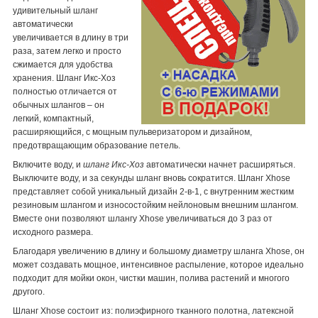
удивительный шланг
автоматически
увеличивается в длину в три
раза, затем легко и просто
сжимается для удобства
хранения. Шланг Икс-Хоз
полностью отличается от
обычных шлангов – он
легкий, компактный,
расширяющийся, с мощным пульверизатором и дизайном,
предотвращающим образование петель.
Включите воду, и
шланг Икс-Хоз
автоматически начнет расширяться.
Выключите воду, и за секунды шланг вновь сократится. Шланг Xhose
представляет собой уникальный дизайн 2-в-1, с внутренним жестким
резиновым шлангом и износостойким нейлоновым внешним шлангом.
Вместе они позволяют шлангу Xhose увеличиваться до 3 раз от
исходного размера.
Благодаря увеличению в длину и большому диаметру шланга Xhose, он
может создавать мощное, интенсивное распыление, которое идеально
подходит для мойки окон, чистки машин, полива растений и многого
другого.
Шланг Xhose состоит из: полиэфирного тканного полотна, латексной