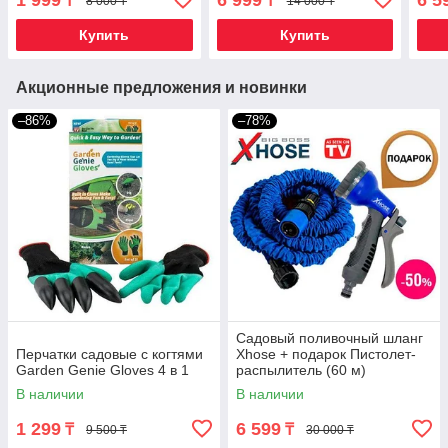
1 999
6 999
6 5
₸
₸
8 000 ₸
14 000 ₸
HOSE (15 метров)
HOSE
Купить
Купить
Акционные предложения и новинки
–86%
–78%
Садовый поливочный шланг
Перчатки садовые с когтями
Xhose + подарок Пистолет-
Garden Genie Gloves 4 в 1
распылитель (60 м)
В наличии
В наличии
1 299
6 599
₸
₸
9 500 ₸
30 000 ₸