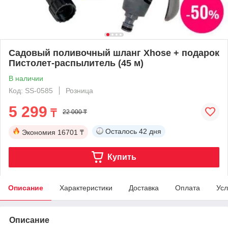
Садовый поливочный шланг Xhose + подарок
Пистолет-распылитель (45 м)
В наличии
Код: SS-0585
Розница
5 299
₸
22 000 ₸
Осталось
42 дня
Экономия
16701 ₸
Купить
Описание
Характеристики
Доставка
Оплата
Усл
Описание