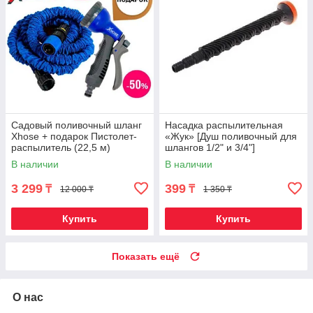
Садовый поливочный шланг
Насадка распылительная
Xhose + подарок Пистолет-
«Жук» [Душ поливочный для
распылитель (22,5 м)
шлангов 1/2" и 3/4"]
В наличии
В наличии
3 299
399
₸
₸
12 000 ₸
1 350 ₸
Купить
Купить
Показать ещё
О нас