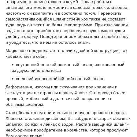
говоря уже о поливе газона и клумб. После работы с
шлангом, его можно поместить в садовый горшок или ведро,
настолько он компактный в состоянии покоя. Переносить
саморастягивающийся шланг стрейч хоз также не составит
туда, ведь он весит не больше килограмма. При отключении
воды он опять приобретает первоначальную компактную и
удобную форму. Перед хранением обязательно слейте воду
и убедитесь, что в нем не осталось влаги.
Magic hose предполагает наличие двойной конструкции, так
как включает в себя:
внутренний жесткий резиновый шланг, изготовленный
из двухслойного латекса
внешний износостойкий нейлоновый шланг.
Деформация, изломы или скручивания при хранении и
эксплуатации не страшны шлангу Xhose. Он гораздо более
прочный, мобильный и долговечный по сравнению с
обычным шлангом.
Став обладателем оригинального и очень прочного шланга
Xhose со стильным дизайном, Вы забудете о старых обычных
шлангах, бочках и лейках с водой. Растягивающийся шланг -
необходимое приобретение в хозяйстве, которое прослужит
Вам долгое время!