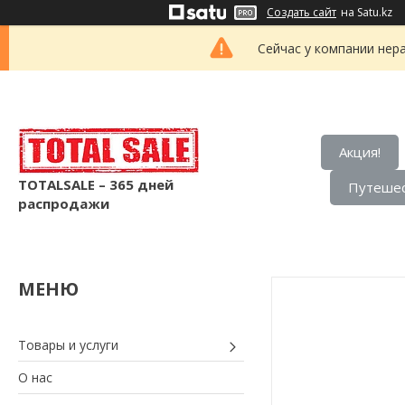
Создать сайт
на Satu.kz
Сейчас у компании нер
Акция!
TOTALSALE – 365 дней
Путешес
распродажи
Товары и услуги
О нас