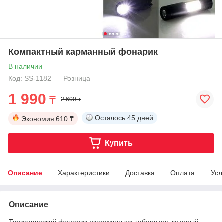
Компактный карманный фонарик
В наличии
Код: SS-1182
Розница
1 990
₸
2 600 ₸
Осталось
45 дней
Экономия
610 ₸
Купить
Описание
Характеристики
Доставка
Оплата
Усл
Описание
Туристический фонарик «карманных» габаритов, который