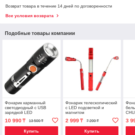
Возврат товара в течение 14 дней по договоренности
Все условия возврата
Подобные товары компании
Фонарик карманный
Фонарик телескопический
Фона
светодиодный с USB
с LED подсветкой и
белы
зарядкой LED
магнитом
CHU
FLASHLIGHT MX-616-T6
YF3
10 990
2 999
3 9
₸
₸
13 500 ₸
7 200 ₸
Купить
Купить