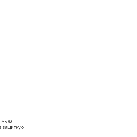
 мыла.
те защитную