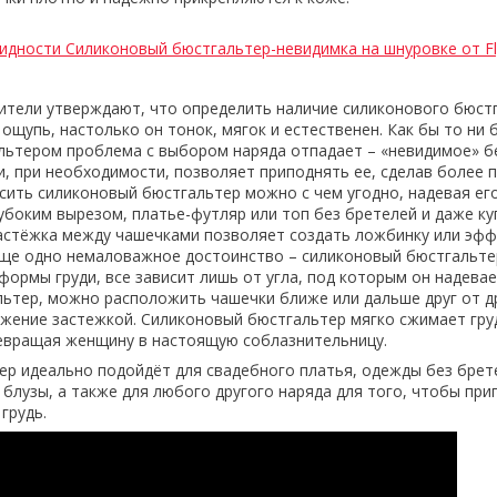
идности Силиконовый бюстгальтер-невидимка на шнуровке от Fl
тели утверждают, что определить наличие силиконового бюст
щупь, настолько он тонок, мягок и естественен. Как бы то ни б
льтером проблема с выбором наряда отпадает – «невидимое» б
и, при необходимости, позволяет приподнять ее, сделав более 
сить силиконовый бюстгальтер можно с чем угодно, надевая ег
лубоким вырезом, платье-футляр или топ без бретелей и даже ку
астёжка между чашечками позволяет создать ложбинку или эфф
Еще одно немаловажное достоинство – силиконовый бюстгальте
формы груди, все зависит лишь от угла, под которым он надевае
ьтер, можно расположить чашечки ближе или дальше друг от др
ожение застежкой. Силиконовый бюстгальтер мягко сжимает гру
евращая женщину в настоящую соблазнительницу.
р идеально подойдёт для свадебного платья, одежды без брете
 блузы, а также для любого другого наряда для того, чтобы при
 грудь.