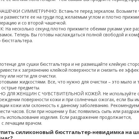
ЧАШЕЧКИ СИММЕТРИЧНО: Встаньте перед зеркалом. Возьмите 
 и разместите ее на груди под желаемым углом и плотно прижми
ерацию и со второй чашечкой.
К: На несколько секунд плотно прижмите обеими руками уже р
 замок. Теперь Вы готовы наслаждаться полной свободой и ко
о бюстгальтера.
олотенце для сушки бюстгальтера и не размещайте клейкую стор
ривести к загрязнению клейкой поверхности и снизить ее эффе
тку или ногти для очистки.
иртовыми жидкостями. Все, что нужно для очистки – это мыло и 
 острые предметы.
НО ДЛЯ ЖЕНЩИН С ЧУВСТВИТЕЛЬНОЙ КОЖЕЙ. Не используйте 
реждении поверхности кожи и при солнечных ожогах, если Вы и
ции кожи или склонность к данному заболеванию. Рекомендуем
ести часов. Если при ношении у Вас появились сыпь или раздра
ть использование изделия. Если раздражение продолжается,
 с лечащим врачом.
упить силиконовый бюстгальтер-невидимка на ш
йчас?