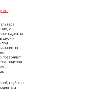
y Bra
гальтера
ыло, с
елье надежно
пышной и
о под
пальник на
ект
р позволяет
тся. Надевая
уга,
дь,
лей, глубоких
поднять и