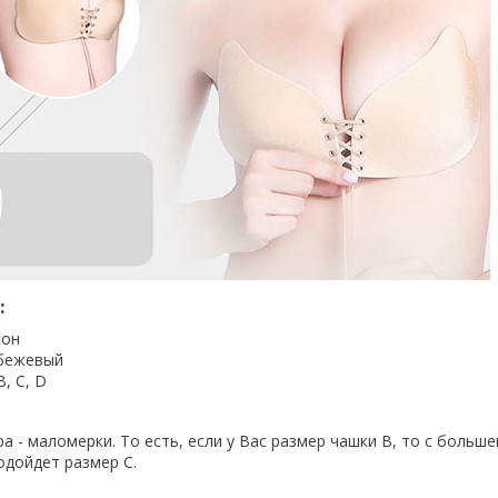
:
кон
 бежевый
B, C, D
 - маломерки. То есть, если у Вас размер чашки В, то с больше
дойдет размер С.