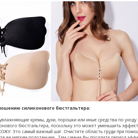
ношению силиконового бюстгальтера:
влажняющие кремы, духи, порошки или иные средства по уходу 
онового бюстгальтера, поскольку это может уменьшить эффек
ОЖУ: Это самый важный шаг. Очистите область груди при помо
ите ее мягким полотенцем. Тем самым Вы продлите период эфф