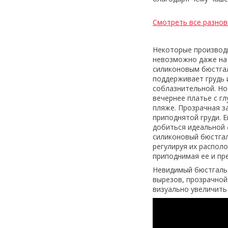
Смотреть все разнов
Некоторые производи
невозможно даже на о
силиконовым бюстга
поддерживает грудь 
соблазнительной. Но
вечернее платье с г
пляже. Прозрачная з
приподнятой груди. 
добиться идеальной 
силиконовый бюстгал
регулируя их распол
приподнимая ее и пр
Невидимый бюстгалье
вырезов, прозрачной
визуально увеличить