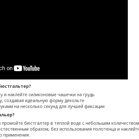
бюстгальтер?
ку и наклейте силиконовые чашечки на грудь
ку, создавая идеальную форму декольте
руками на несколько секунд для лучшей фиксации
альер?
 промойте бюстгалтер в теплой воде с небольшим количеством
стественным образом, без использования полотенца и наклей
о применения.