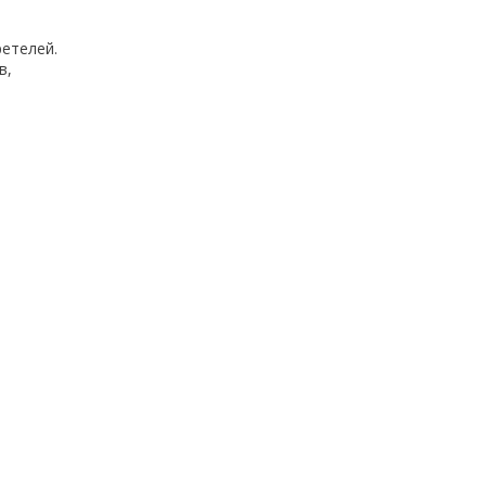
етелей.
в,