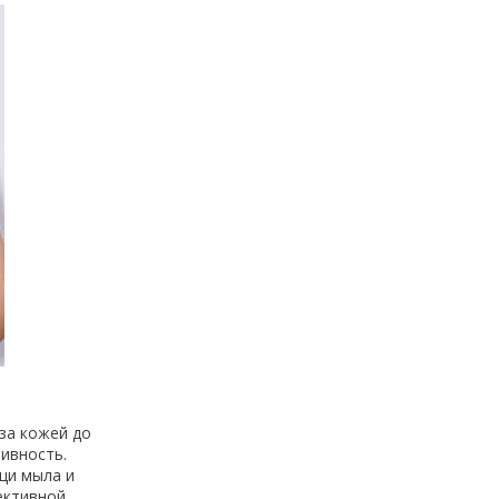
за кожей до
тивность.
щи мыла и
ективной