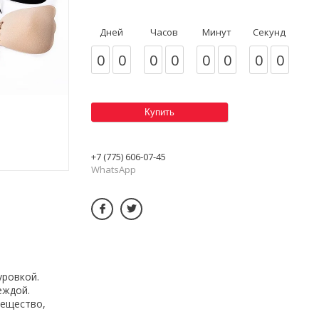
Дней
Часов
Минут
Секунд
0
0
0
0
0
0
0
0
Купить
+7 (775) 606-07-45
WhatsApp
уровкой.
еждой.
вещество,