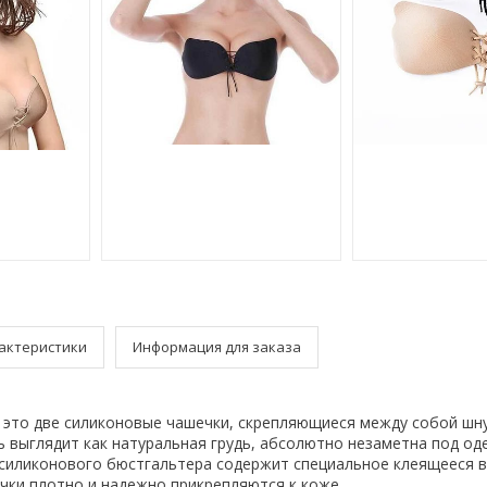
актеристики
Информация для заказа
 - это две силиконовые чашечки, скрепляющиеся между собой шн
 выглядит как натуральная грудь, абсолютно незаметна под од
силиконового бюстгальтера содержит специальное клеящееся 
чки плотно и надежно прикрепляются к коже.