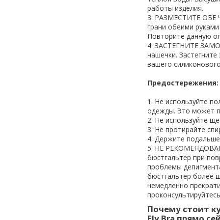
работы изделия.
3. РАЗМЕСТИТЕ ОБЕ 
грани обеими руками
Повторите данную оп
4. ЗАСТЕГНИТЕ ЗАМО
чашечки. Застегните
вашего силиконовог
Предостережения:
1. Не используйте п
одежды. Это может п
2. Не используйте ще
3. Не протирайте сп
4. Держите подальше
5. НЕ РЕКОМЕНДОВА
бюстгальтер при пов
проблемы депигмента
бюстгальтер более ш
немедленно прекрати
проконсультируйтесь
Почему стоит к
Fly Bra прямо се