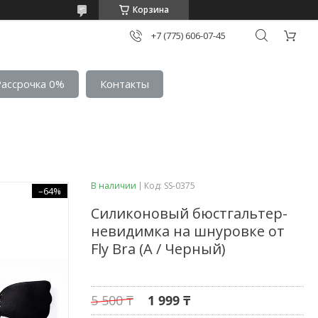
Корзина
+7 (775) 606-07-45
Рассрочка 0%
Контакты
В наличии
Код:
SS-0375
–64%
Силиконовый бюстгальтер-
невидимка на шнуровке от
Fly Bra (A / Черный)
5 500 ₸
1 999 ₸