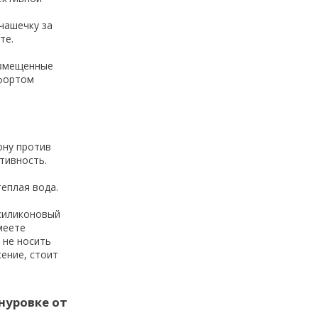
чашечку за
те.
азмещенные
мфортом
ону против
ктивность.
теплая вода.
силиконовый
меете
 не носить
жение, стоит
нуровке от