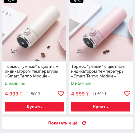
–57%
–57%
Термос "умный" с цветным
Термос "умный" с цветным
индикатором температуры
индикатором температуры
«Smart Termo Module»
«Smart Termo Module»
(Белая ночь / 420 мл)
(Хрустальная роза / 420 мл)
В наличии
В наличии
4 999
4 999
₸
₸
11 500 ₸
11 500 ₸
Купить
Купить
Показать ещё