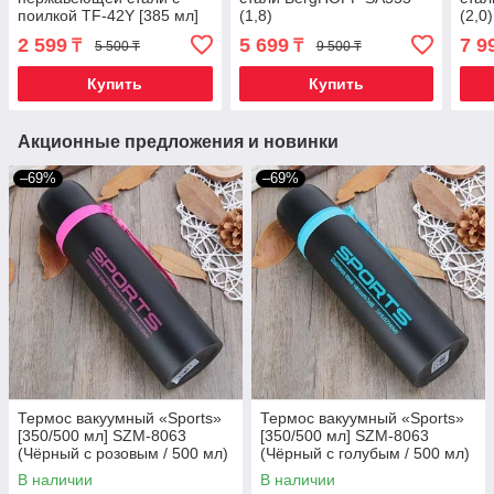
поилкой TF-42Y [385 мл]
(1,8)
(2,0)
(Бронзовый)
2 599
5 699
7 9
₸
₸
5 500 ₸
9 500 ₸
Купить
Купить
Акционные предложения и новинки
–69%
–69%
Термос вакуумный «Sports»
Термос вакуумный «Sports»
[350/500 мл] SZM-8063
[350/500 мл] SZM-8063
(Чёрный с розовым / 500 мл)
(Чёрный с голубым / 500 мл)
В наличии
В наличии