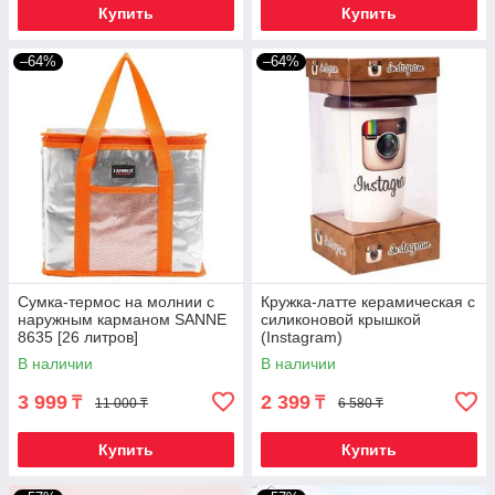
Купить
Купить
–64%
–64%
Сумка-термос на молнии с
Кружка-латте керамическая с
наружным карманом SANNE
силиконовой крышкой
8635 [26 литров]
(Instagram)
(Оранжевый)
В наличии
В наличии
3 999
2 399
₸
₸
11 000 ₸
6 580 ₸
Купить
Купить