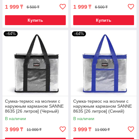
1 999
1 999
₸
₸
6 500 ₸
6 500 ₸
Купить
Купить
–64%
–64%
Сумка-термос на молнии с
Сумка-термос на молнии с
наружным карманом SANNE
наружным карманом SANNE
8635 [26 литров] (Черный)
8635 [26 литров] (Синий)
В наличии
В наличии
3 999
3 999
₸
₸
11 000 ₸
11 000 ₸