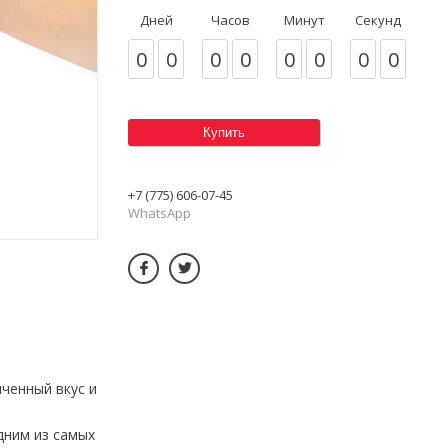
Дней
Часов
Минут
Секунд
0
0
0
0
0
0
0
0
Купить
+7 (775) 606-07-45
WhatsApp
ченный вкус и
дним из самых