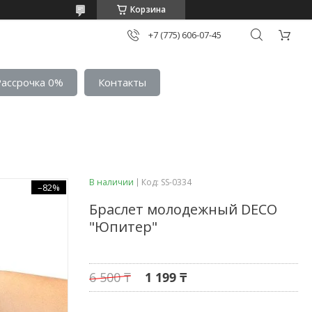
Корзина
+7 (775) 606-07-45
Рассрочка 0%
Контакты
В наличии
Код:
SS-0334
–82%
Браслет молодежный DECO
"Юпитер"
6 500 ₸
1 199 ₸