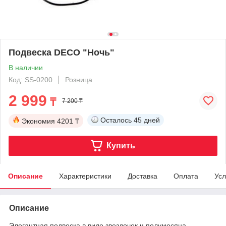
Подвеска DECO "Ночь"
В наличии
Код: SS-0200
Розница
2 999
₸
7 200 ₸
Осталось
45 дней
Экономия
4201 ₸
Купить
Описание
Характеристики
Доставка
Оплата
Усл
Описание
Элегантная подвеска в виде звездочек и полумесяца,