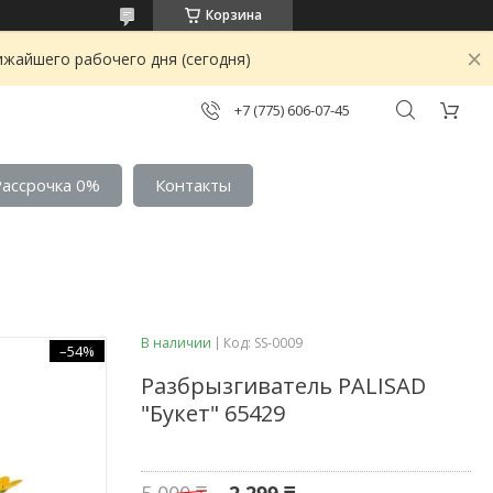
Корзина
ижайшего рабочего дня (сегодня)
+7 (775) 606-07-45
Рассрочка 0%
Контакты
В наличии
Код:
SS-0009
–54%
Разбрызгиватель PALISAD
"Букет" 65429
5 000 ₸
2 299 ₸