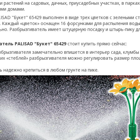
 растений на садовых, дачных, приусадебных участках, в парках 
ыми домами.
ISAD "Букет" 65429 выполнен в виде трех цветков с зелеными с
 Каждый «цветок» оснащен 16 форсунками для распыления воды
но. Разбрызгиватель имеет штуцерную посадку и штырь-пику д
тель PALISAD "Букет" 65429
стоит купить прямо сейчас:
брызгивателя замечательно впишется в интерьер сада, клумбы 
их «стеблей» разбрызгивателя можно регулировать размер пл
 надежно крепиться в любом грунте на пике.