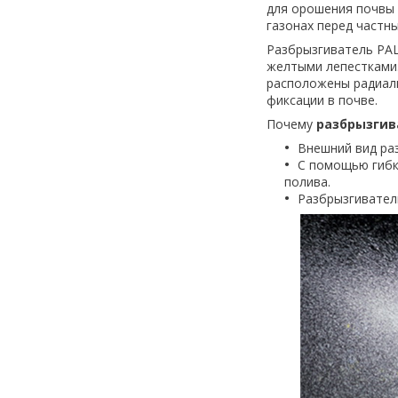
для орошения почвы и
газонах перед частн
Разбрызгиватель PAL
желтыми лепестками.
расположены радиаль
фиксации в почве.
Почему
разбрызгива
Внешний вид раз
С помощью гибк
полива.
Разбрызгиватель