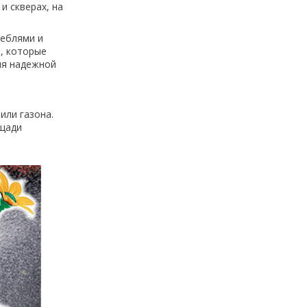
и скверах, на
теблями и
, которые
ля надежной
или газона.
ощади