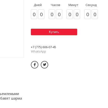
Дней
Часов
Минут
Секунд
0
0
0
0
0
0
0
0
Купить
+7 (775) 606-07-45
WhatsApp
отъемлемыми
обавят шарма