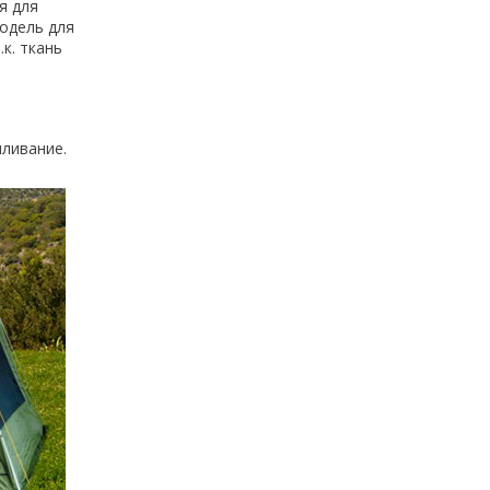
я для
Модель для
к. ткань
пливание.