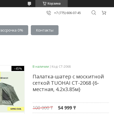
Корзина
+7 (775) 606-07-45
Рассрочка 0%
Контакты
В наличии
Код:
CT-2068
–45%
Палатка-шатер с москитной
сеткой TUOHAI CT-2068 {6-
местная, 4.2х3.85м}
100 000 ₸
54 999 ₸