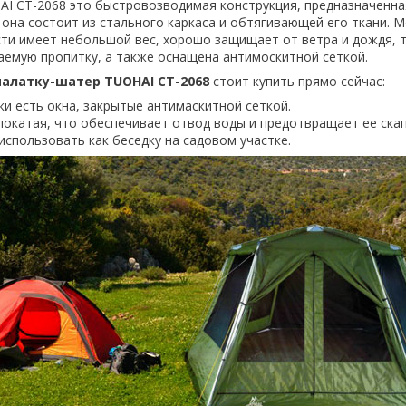
I CT-2068 это быстровозводимая конструкция, предназначенна
 она состоит из стального каркаса и обтягивающей его ткани. 
ти имеет небольшой вес, хорошо защищает от ветра и дождя, т.
емую пропитку, а также оснащена антимоскитной сеткой.
палатку-шатер TUOHAI CT-2068
стоит купить прямо сейчас:
ки есть окна, закрытые антимаскитной сеткой.
покатая, что обеспечивает отвод воды и предотвращает ее ска
спользовать как беседку на садовом участке.