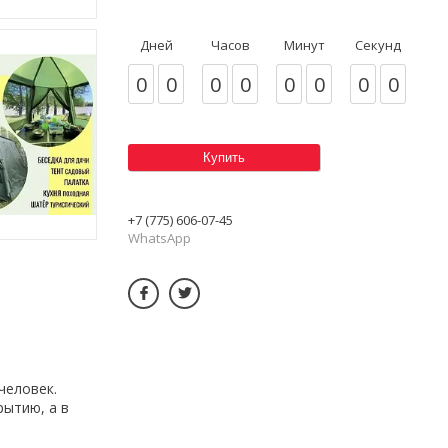
Дней
Часов
Минут
Секунд
0
0
0
0
0
0
0
0
Купить
+7 (775) 606-07-45
WhatsApp
человек.
рытию, а в