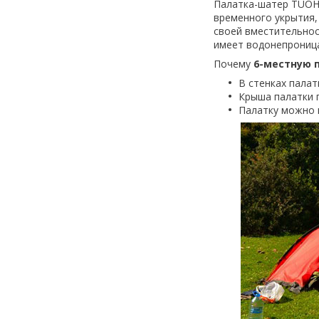
Палатка-шатер TUOHA
временного укрытия,
своей вместительнос
имеет водонепроница
Почему
6-местную 
В стенках палат
Крыша палатки 
Палатку можно и