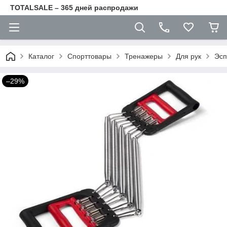
TOTALSALE – 365 дней распродажи
Каталог
Спорттовары
Тренажеры
Для рук
Эсп
–29%