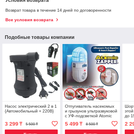
Условия возврата
Возврат товара в течение 14 дней по договоренности
Все условия возврата
Подобные товары компании
Насос электрический 2 в 1
Отпугиватель насекомых
Шорт
{Автомобильный + 220В}
и грызунов ультразвуковой
этой
с УФ-подсветкой Atomic
до 1
Zapper 2 в 1
(6-1
3 299
5 499
2 2
₸
₸
5 500 ₸
8 500 ₸