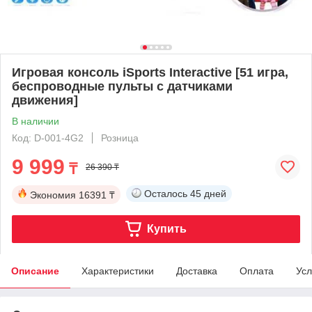
Игровая консоль iSports Interactive [51 игра,
беспроводные пульты с датчиками
движения]
В наличии
Код: D-001-4G2
Розница
9 999
₸
26 390 ₸
Осталось
45 дней
Экономия
16391 ₸
Купить
Описание
Характеристики
Доставка
Оплата
Усл