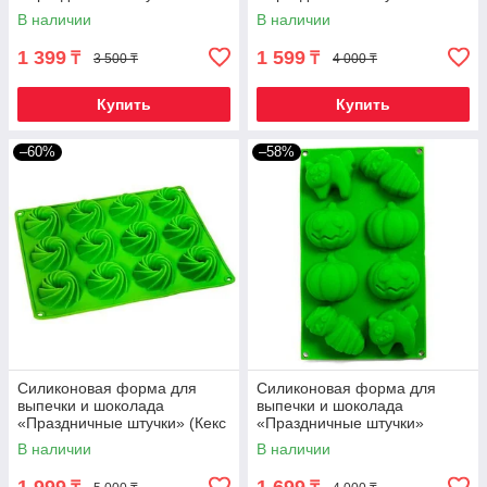
(Сердечки)
(Пасхальный кролик)
В наличии
В наличии
1 399
1 599
₸
₸
3 500 ₸
4 000 ₸
Купить
Купить
–60%
–58%
Силиконовая форма для
Силиконовая форма для
выпечки и шоколада
выпечки и шоколада
«Праздничные штучки» (Кекс
«Праздничные штучки»
фигурный)
(Хэллоуин)
В наличии
В наличии