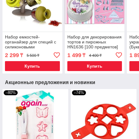
Набор емкостей-
Набор для декорирования
Наб
органайзер для специй с
тортов и пирожных
укра
силиконовыми
HN1636 [100 предметов]
(Бук
крышечками Oxiloc
2 299
1 499
1 8
₸
₸
5 500 ₸
4 400 ₸
FineLife Pop-Up Spice
Rack
Купить
Купить
Акционные предложения и новинки
–80%
–74%