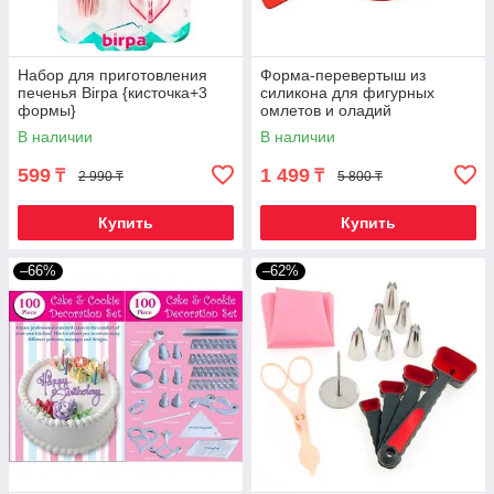
Набор для приготовления
Форма-перевертыш из
печенья Birpa {кисточка+3
силикона для фигурных
формы}
омлетов и оладий
«Аппетито»
В наличии
В наличии
599
1 499
₸
₸
2 990 ₸
5 800 ₸
Купить
Купить
–66%
–62%