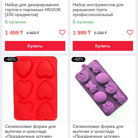
Набор для декорирования
Набор инструментов для
тортов и пирожных HN1636
украшения торта
[100 предметов]
профессиональный
«Арсенал кондитера» (12
В наличии
В наличии
предметов с гвоздиком)
1 499
1 999
₸
₸
4 400 ₸
5 200 ₸
Купить
Купить
–60%
–60%
Силиконовая форма для
Силиконовая форма для
выпечки и шоколада
выпечки и шоколада
«Праздничные штучки»
«Праздничные штучки»