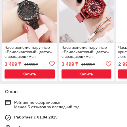
Часы женские наручные
Часы женские наручные
Часы
«Бриллиантовый цветок»
«Бриллиантовый цветок»
крис
с вращающимся
с вращающимся
лого
циферблатом и
циферблатом и
(Кра
3 499
3 499
2 9
₸
₸
14 000 ₸
14 000 ₸
магнитным ремешком
магнитным ремешком
(Черный)
(Красный)
Купить
Купить
О нас
Рейтинг не сформирован
Менее 5 отзывов за последний год
Работает с 01.04.2019