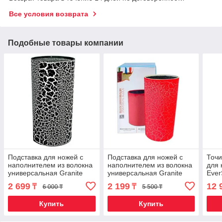
Все условия возврата
Подобные товары компании
Подставка для ножей с
Подставка для ножей с
Точи
наполнителем из волокна
наполнителем из волокна
для 
универсальная Granite
универсальная Granite
Eve
Knife Holder (Черный)
Knife Holder (Красный)
2 699
2 199
12 
₸
₸
6 000 ₸
5 500 ₸
Купить
Купить