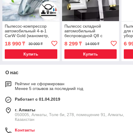
Пылесос-компрессор
Пылесос складной
Пыл
автомобильный 4-в-1
автомобильный
для 
CarW Gold {манометр,
беспроводной Q8 с
убор
LED-фонарик, насадки и
моющимся фильтром
201
18 990
8 299
6 9
₸
₸
30 000 ₸
14 000 ₸
переходники}
Купить
Купить
О нас
Рейтинг не сформирован
Менее 5 отзывов за последний год
Работает с 01.04.2019
г. Алматы
050005, Алматы, Толе би, 278, помещение 91, Алматы,
Казахстан
Контакты