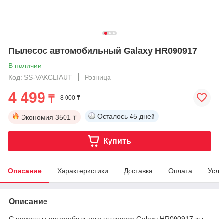
Пылесос автомобильный Galaxy HR090917
В наличии
Код: SS-VAKCLIAUT
Розница
4 499
₸
8 000 ₸
Осталось
45 дней
Экономия
3501 ₸
Купить
Описание
Характеристики
Доставка
Оплата
Усл
Описание
С помощью автомобильного пылесоса Galaxy HR090917 вы