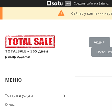
Создать сайт
на Satu.kz
Сейчас у компании нер
Акция!
TOTALSALE – 365 дней
Путешес
распродажи
Товары и услуги
О нас