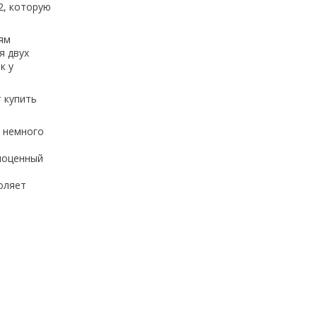
2, которую
иям
я двух
к у
 купить
м немного
ноценный
оляет