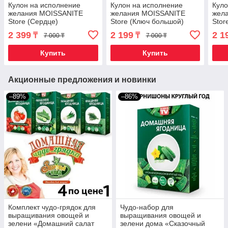
Кулон на исполнение
Кулон на исполнение
Куло
желания MOISSANITE
желания MOISSANITE
жел
Store (Сердце)
Store (Ключ большой)
Stor
2 399
2 199
2 1
₸
₸
7 000 ₸
7 000 ₸
Купить
Купить
Акционные предложения и новинки
–89%
–86%
Комплект чудо-грядок для
Чудо-набор для
выращивания овощей и
выращивания овощей и
зелени «Домашний салат
зелени дома «Сказочный