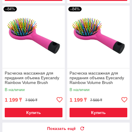
–84%
–84%
Расческа массажная для
Расческа массажная для
придания объема Eyecandy
придания объема Eyecandy
Rainbow Volume Brush
Rainbow Volume Brush
[Medium] (Фиолетовый)
[Medium] (Розовый)
В наличии
В наличии
1 199
1 199
₸
₸
7 500 ₸
7 500 ₸
Купить
Купить
Показать ещё