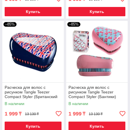
Купить
Купить
–85%
–85%
Расческа для волос с
Расческа для волос с
рисунком Tangle Teezer
рисунком Tangle Teezer
Compact Styler (Британский
Compact Styler (Бантики)
флаг)
В наличии
В наличии
1 999
1 999
₸
₸
13 130 ₸
13 130 ₸
Купить
Купить