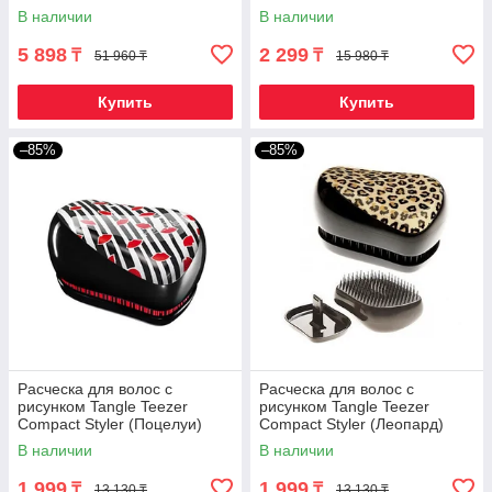
круглый год»
огород круглый год» без ГМО
В наличии
В наличии
(Корнишоны)
5 898
2 299
₸
₸
51 960 ₸
15 980 ₸
Купить
Купить
–85%
–85%
Расческа для волос с
Расческа для волос с
рисунком Tangle Teezer
рисунком Tangle Teezer
Compact Styler (Поцелуи)
Compact Styler (Леопард)
В наличии
В наличии
1 999
1 999
₸
₸
13 130 ₸
13 130 ₸