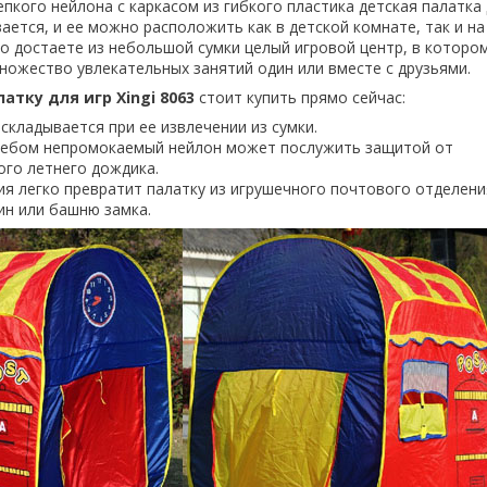
пкого нейлона с каркасом из гибкого пластика детская палатка д
ается, и ее можно расположить как в детской комнате, так и н
но достаете из небольшой сумки целый игровой центр, в которо
ножество увлекательных занятий один или вместе с друзьями.
атку для игр Xingi 8063
стоит купить прямо сейчас:
складывается при ее извлечении из сумки.
ебом непромокаемый нейлон может послужить защитой от
го летнего дождика.
я легко превратит палатку из игрушечного почтового отделени
ин или башню замка.