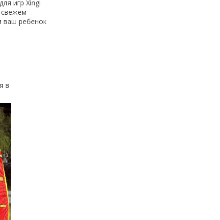
ля игр Xingi
а свежем
м ваш ребенок
я в