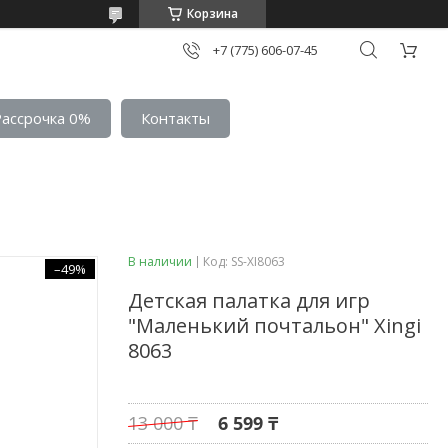
Корзина
+7 (775) 606-07-45
Рассрочка 0%
Контакты
В наличии
Код:
SS-XI8063
–49%
Детская палатка для игр
"Маленький почтальон" Xingi
8063
13 000 ₸
6 599 ₸