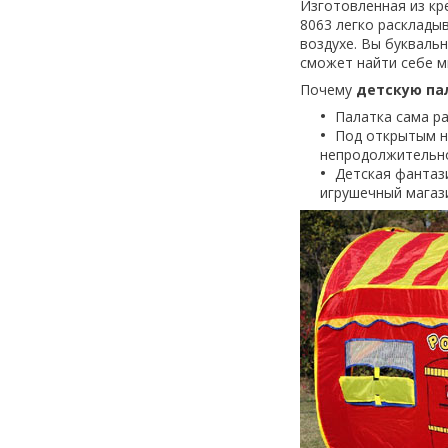
Изготовленная из кре
8063 легко раскладыв
воздухе. Вы букваль
сможет найти себе м
Почему
детскую пал
Палатка сама ра
Под открытым н
непродолжительно
Детская фантази
игрушечный магаз