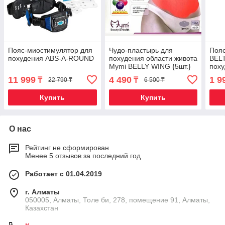
Пояс-миостимулятор для
Чудо-пластырь для
Поя
похудения ABS-A-ROUND
похудения области живота
BELT
Mymi BELLY WING {5шт.}
поху
11 999
4 490
1 9
₸
₸
22 790 ₸
6 500 ₸
Купить
Купить
О нас
Рейтинг не сформирован
Менее 5 отзывов за последний год
Работает с 01.04.2019
г. Алматы
050005, Алматы, Толе би, 278, помещение 91, Алматы,
Казахстан