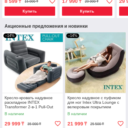
8 599
17 990
29 
₸
₸
15 000 ₸
20 000 ₸
Купить
Купить
Акционные предложения и новинки
–14%
–14%
Кресло-кровать надувное
Кресло надувное c пуфиком
раскладное INTEX
для ног Intex Ultra Lounge с
Transformer 2-в-1 Pull-Out
велюровым покрытием
Chair
(Серый)
В наличии
В наличии
29 999
21 999
₸
₸
35 000 ₸
25 500 ₸