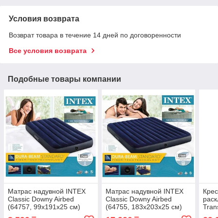
Условия возврата
Возврат товара в течение 14 дней по договоренности
Все условия возврата
Подобные товары компании
Матрас надувной INTEX
Матрас надувной INTEX
Крес
Classic Downy Airbed
Classic Downy Airbed
раск
(64757, 99х191х25 см)
(64755, 183х203х25 см)
Tran
Chai