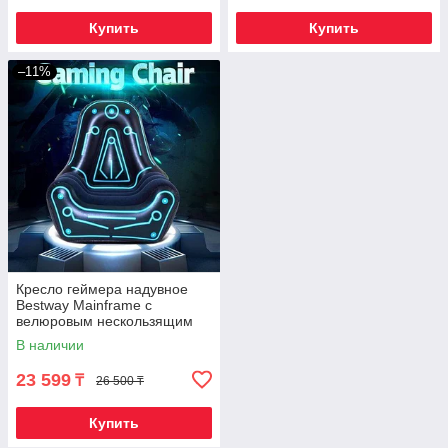
Купить
Купить
–11%
Кресло геймера надувное
Bestway Mainframe с
велюровым нескользящим
покрытием
В наличии
23 599
₸
26 500 ₸
Купить