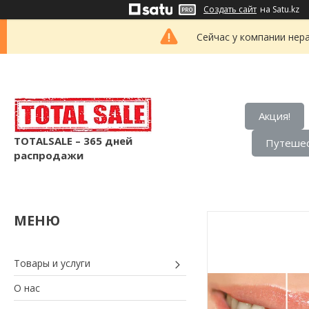
Создать сайт
на Satu.kz
Сейчас у компании нер
Акция!
TOTALSALE – 365 дней
Путешес
распродажи
Товары и услуги
О нас