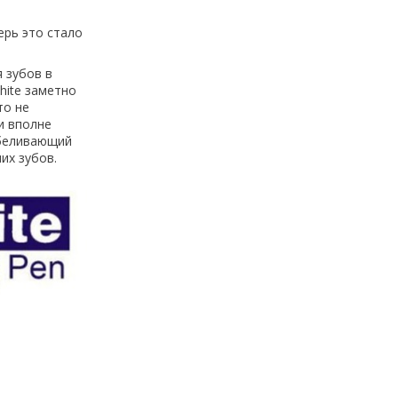
ерь это стало
 зубов в
hite заметно
то не
и вполне
тбеливающий
их зубов.