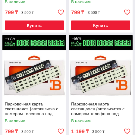
В наличии
В наличии
(Серебряный)
(Золотая)
799
799
₸
₸
3 500 ₸
3 500 ₸
Купить
Купить
–77%
–66%
Парковочная карта
Парковочная карта
светящаяся {автовизитка с
светящаяся {автовизитка с
номером телефона под
номером телефона под
стекло} FOURING B
стекло} FOURING B (Синий)
В наличии
В наличии
(Зеленый)
799
1 199
₸
₸
3 500 ₸
3 500 ₸