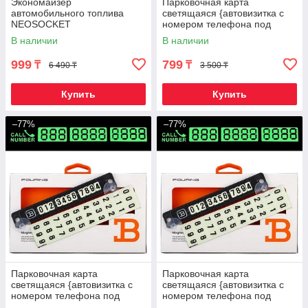
Экономайзер
Парковочная карта
автомобильного топлива
светящаяся {автовизитка с
NEOSOCKET
номером телефона под
стекло} FOURING B
В наличии
В наличии
(Красный)
999
799
₸
₸
6 490 ₸
3 500 ₸
Купить
Купить
–77%
–77%
Парковочная карта
Парковочная карта
светящаяся {автовизитка с
светящаяся {автовизитка с
номером телефона под
номером телефона под
стекло} FOURING B
стекло} FOURING B