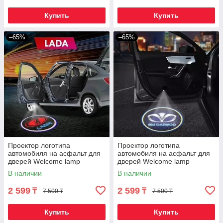
Купить
Купить
–65%
–65%
Проектор логотипа
Проектор логотипа
автомобиля на асфальт для
автомобиля на асфальт для
дверей Welcome lamp
дверей Welcome lamp
{беспроводной комплект из
{беспроводной комплект из
В наличии
В наличии
2шт.} (LADA)
2шт.} (Daewoo)
2 599
2 599
₸
₸
7 500 ₸
7 500 ₸
Купить
Купить