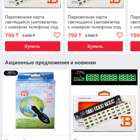
Парковочная карта
Парковочная карта
Парк
светящаяся {автовизитка
светящаяся {автовизитка
свет
с номером телефона под
с номером телефона под
с но
стекло} FOURING B
стекло} FOURING B
стек
799
799
799
₸
₸
3 500 ₸
3 500 ₸
(Красный)
(Серебряный)
(Зел
Купить
Купить
Акционные предложения и новинки
–85%
–77%