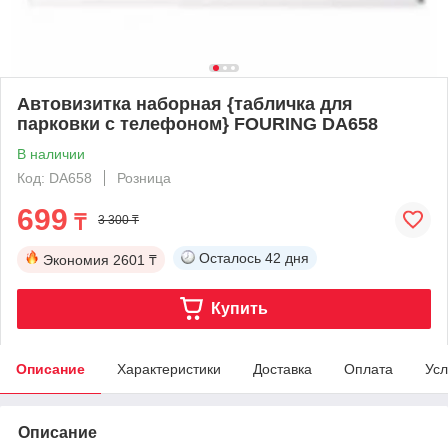
Автовизитка наборная {табличка для
парковки с телефоном} FOURING DA658
В наличии
Код: DA658
Розница
699
₸
3 300 ₸
Осталось
42 дня
Экономия
2601 ₸
Купить
Описание
Характеристики
Доставка
Оплата
Усл
Описание