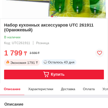
Набор кухонных аксессуаров UTC 261911
(Оранжевый)
В наличии
Код: UTC261911
Розница
1 799
₸
3 590 ₸
Осталось
43 дня
Экономия
1791 ₸
Купить
Описание
Характеристики
Доставка
Оплата
Усл
Описание