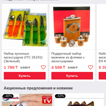
Набор кухонных
Подарочный набор
Набо
аксессуаров UTC 261911
мужчине из фляжки с
аксе
(Зеленый)
аксессуарами
EH K
«Казахстан» (Фляга
пред
1 799
4 599
5 3
₸
₸
3 590 ₸
8 500 ₸
265мл + 4 стопки 30мл)
Купить
Купить
Акционные предложения и новинки
–60%
–53%