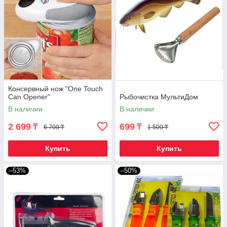
Консервный нож "One Touch
Can Opener"
Рыбочистка МультиДом
В наличии
В наличии
2 699
699
₸
₸
6 700 ₸
1 500 ₸
Купить
Купить
–53%
–50%