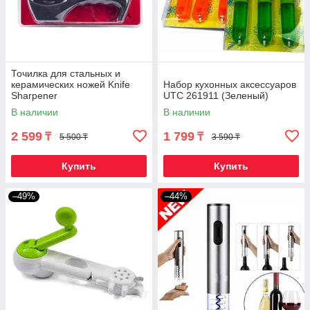
Точилка для стальных и
керамических ножей Knife
Набор кухонных аксессуаров
Sharpener
UTC 261911 (Зеленый)
В наличии
В наличии
2 599
1 799
₸
₸
5 500 ₸
3 590 ₸
Купить
Купить
–49%
–44%