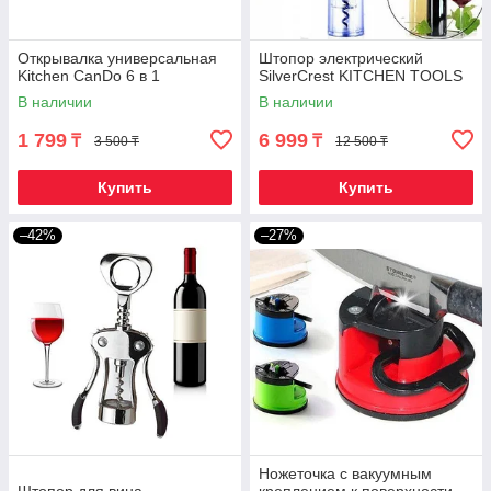
Открывалка универсальная
Штопор электрический
Kitchen CanDo 6 в 1
SilverCrest KITCHEN TOOLS
В наличии
В наличии
1 799
6 999
₸
₸
3 500 ₸
12 500 ₸
Купить
Купить
–42%
–27%
Ножеточка с вакуумным