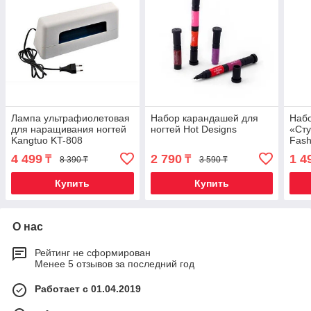
Лампа ультрафиолетовая
Набор карандашей для
Набо
для наращивания ногтей
ногтей Hot Designs
«Ст
Kangtuo KT-808
Fash
4 499
2 790
1 4
₸
₸
8 390 ₸
3 590 ₸
Купить
Купить
О нас
Рейтинг не сформирован
Менее 5 отзывов за последний год
Работает с 01.04.2019