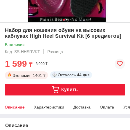
Набор для ношения обуви на высоких
каблуках High Heel Survival Kit [6 предметов]
В наличии
Код: SS-HHSRVKT
Розница
1 599
₸
3 000 ₸
Осталось
44 дня
Экономия
1401 ₸
Купить
Описание
Характеристики
Доставка
Оплата
Усл
Описание