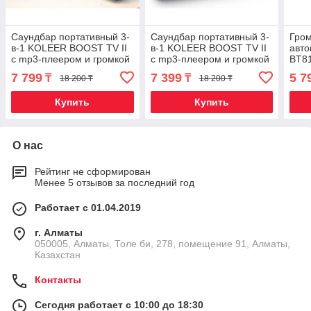
Саундбар портативный 3-
Саундбар портативный 3-
Гром
в-1 KOLEER BOOST TV II
в-1 KOLEER BOOST TV II
авто
с mp3-плеером и громкой
с mp3-плеером и громкой
BT8
связью {Bluetooth, AUX,
связью {Bluetooth, AUX,
7 799
7 399
5 7
₸
₸
18 200 ₸
18 200 ₸
USB и SD}
USB и SD}
Купить
Купить
О нас
Рейтинг не сформирован
Менее 5 отзывов за последний год
Работает с 01.04.2019
г. Алматы
050005, Алматы, Толе би, 278, помещение 91, Алматы,
Казахстан
Контакты
Сегодня работает с 10:00 до 18:30