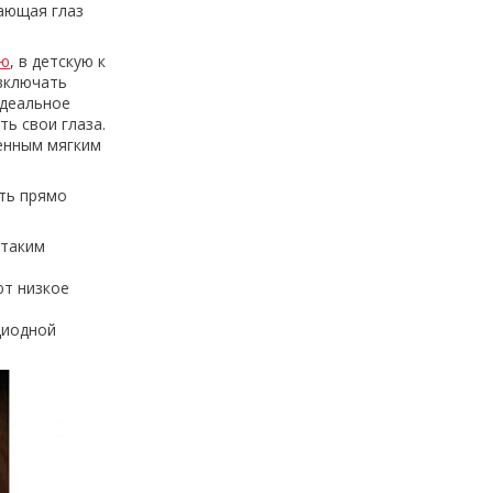
жающая глаз
ню
, в детскую к
 включать
идеальное
ть свои глаза.
енным мягким
ить прямо
 таким
ют низкое
диодной