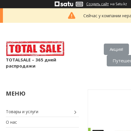
Создать сайт
на Satu.kz
Сейчас у компании нер
Акция!
TOTALSALE – 365 дней
Путешес
распродажи
Товары и услуги
О нас