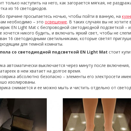
т только наступить на него, как загорается мягкая, не раздра
тка из 16 светодиодов.
ибо причине просыпаетесь ночью, чтобы пойти в ванную, на
кух
 вам необходимо – это
освещение
. В таких случаях вы не хотите
Коврик EN Light Mat с беспроводной светодиодной подсветкой – 
е хочется никого будить, и включать яркий свет, чтобы не слепи
ван 16 светодиодными светильниками, которые светят приглуш
дходящим для темной комнаты.
 пола со светодиодной подсветкой EN Light Mat
стоит куп
ика автоматически выключается через минуту после включения,
атареек в нем хватает на долгое время.
коврика абсолютно безопасно – элементы его электросети име
ошо изолированы.
врика снимается и ее можно мыть и чистить отдельно от свето