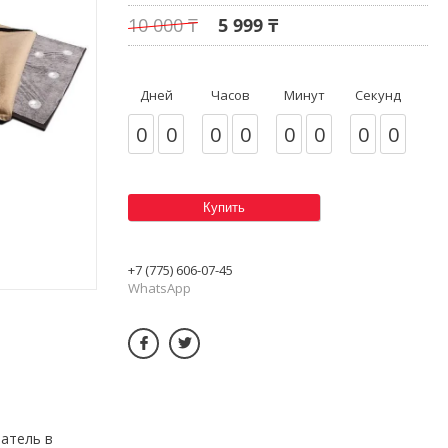
10 000 ₸
5 999 ₸
Дней
Часов
Минут
Секунд
0
0
0
0
0
0
0
0
Купить
+7 (775) 606-07-45
WhatsApp
чатель в