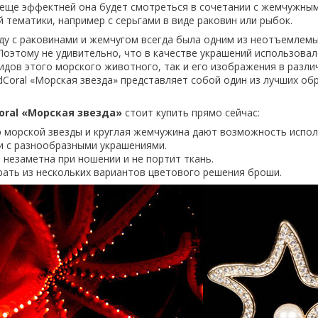
 еще эффектней она будет смотреться в сочетании с жемчужным
 тематики, например с серьгами в виде раковин или рыбок.
ду с раковинами и жемчугом всегда была одним из неотъемлем
Поэтому не удивительно, что в качестве украшений использовалс
идов этого морского животного, так и его изображения в разли
dCoral «Морская звезда» представляет собой один из лучших об
oral «Морская звезда»
стоит купить прямо сейчас:
 морской звезды и круглая жемчужина дают возможность испо
и с разнообразными украшениями.
незаметна при ношении и не портит ткань.
ать из нескольких вариантов цветового решения броши.