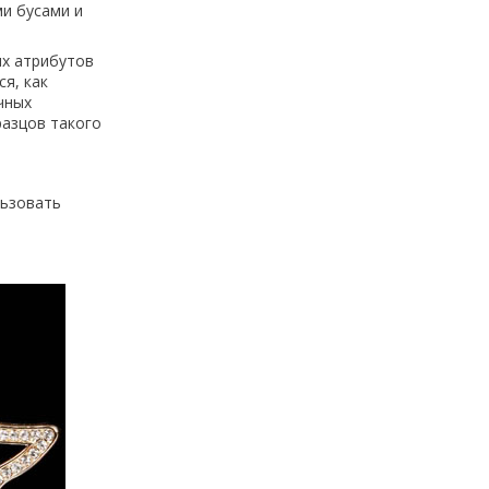
и бусами и
ых атрибутов
я, как
чных
разцов такого
льзовать