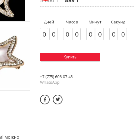
Дней
Часов
Минут
Секунд
0
0
0
0
0
0
0
0
Купить
+7 (775) 606-07-45
WhatsApp
ral можно