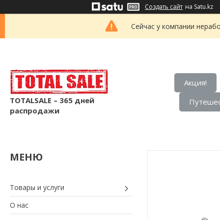
Создать сайт
на Satu.kz
Сейчас у компании нерабо
Акция!
TOTALSALE – 365 дней
Путешес
распродажи
Товары и услуги
О нас