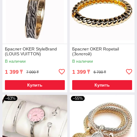
Браслет OKER StyleBrand
Браслет OKER Ropetail
(LOUIS VUITTON)
(Золотой)
В наличии
В наличии
1 399
1 399
₸
₸
7 000 ₸
6 700 ₸
Купить
Купить
–63%
–55%