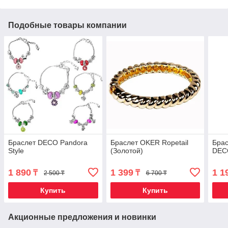
Подобные товары компании
Браслет DECO Pandora
Браслет OKER Ropetail
Бра
Style
(Золотой)
DEC
1 890
1 399
1 1
₸
₸
2 500 ₸
6 700 ₸
Купить
Купить
Акционные предложения и новинки