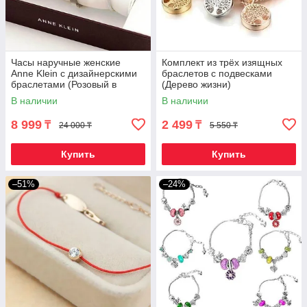
Часы наручные женские
Комплект из трёх изящных
Anne Klein с дизайнерскими
браслетов с подвесками
браслетами (Розовый в
(Дерево жизни)
серебре)
В наличии
В наличии
8 999
2 499
₸
₸
24 000 ₸
5 550 ₸
Купить
Купить
–51%
–24%