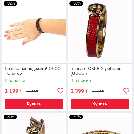
–82%
–80%
Браслет молодежный DECO
Браслет OKER StyleBrand
"Юпитер"
(GUCCI)
В наличии
В наличии
1 199
1 399
₸
₸
6 500 ₸
7 000 ₸
Купить
Купить
–80%
–79%