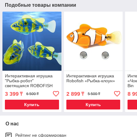
Подобные товары компании
Интерактивная игрушка
Интерактивная игрушка
Инте
"Рыбка-робот"
Robofish «Рыбка-клоун»
«Чок
светящаяся ROBOFISH
Bin
(Желтый)
3 399
2 899
8 9
₸
₸
6 500 ₸
5 500 ₸
Купить
Купить
О нас
Рейтинг не сформирован