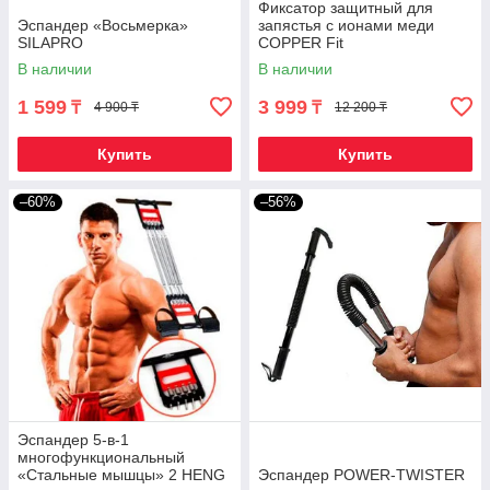
Фиксатор защитный для
Эспандер «Восьмерка»
запястья с ионами меди
SILAPRO
COPPER Fit
В наличии
В наличии
1 599
3 999
₸
₸
4 900 ₸
12 200 ₸
Купить
Купить
–60%
–56%
Эспандер 5-в-1
многофункциональный
«Стальные мышцы» 2 HENG
Эспандер POWER-TWISTER