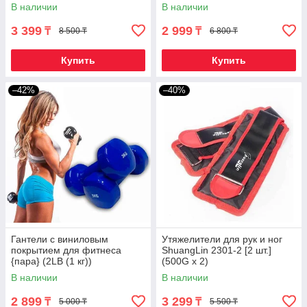
В наличии
В наличии
3 399
2 999
₸
₸
8 500 ₸
6 800 ₸
Купить
Купить
–42%
–40%
Гантели с виниловым
Утяжелители для рук и ног
покрытием для фитнеса
ShuangLin 2301-2 [2 шт.]
{пара} (2LB (1 кг))
(500G x 2)
В наличии
В наличии
2 899
3 299
₸
₸
5 000 ₸
5 500 ₸