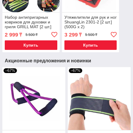
Набор антипригарных
Утяжелители для рук и ног
ковриков для духовки и
ShuangLin 2301-2 [2 шт.]
гриля GRILL MAT [2 шт.]
(500G x 2)
2 999
3 299
₸
₸
5 500 ₸
5 500 ₸
Купить
Купить
Акционные предложения и новинки
–67%
–67%