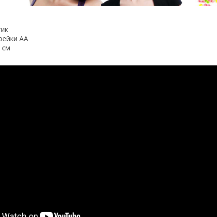
тик
рейки АА
 см