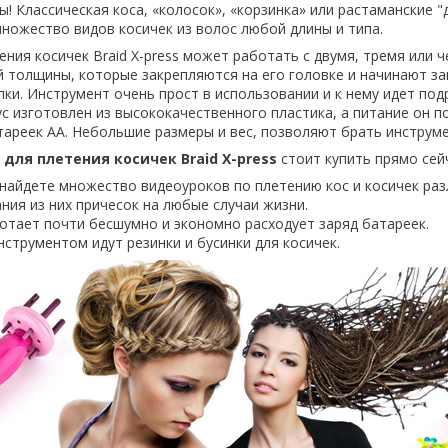
! Классическая коса, «колосок», «корзинка» или растаманские "
ножество видов косичек из волос любой длины и типа.
ения косичек Braid X-press может работать с двумя, тремя или 
 толщины, которые закрепляются на его головке и начинают за
пки. Инструмент очень прост в использовании и к нему идет по
ус изготовлен из высококачественного пластика, а питание он п
тареек АА. Небольшие размеры и вес, позволяют брать инструме
для плетения косичек Braid X-press
стоит купить прямо сей
 найдете множество видеоуроков по плетению кос и косичек ра
ния из них причесок на любые случаи жизни.
отает почти бесшумно и экономно расходует заряд батареек.
нструментом идут резинки и бусинки для косичек.