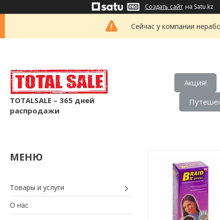
Создать сайт
на Satu.kz
Сейчас у компании нерабо
Акция!
TOTALSALE – 365 дней
Путешес
распродажи
Товары и услуги
О нас