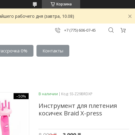
Корзина
йшего рабочего дня (завтра, 10.08)
+7 (775) 606-07-45
Рассрочка 0%
Контакты
В наличии
Код:
SS-Z29BRDXP
–50%
Инструмент для плетения
косичек Braid X-press
8 000 ₸
3 999 ₸