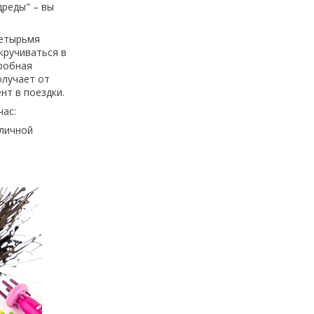
дреды" – вы
четырьмя
кручиваться в
дробная
олучает от
нт в поездки.
час:
зличной