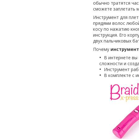
обычно тратятся часы
сможете заплетать м
Инструмент для плет
прядями волос любой
косу по нажатию кно
инструкция. Его корп
двух пальчиковых ба
Почему
инструмент 
В интернете вы
сложности и созда
Инструмент раб
В комплекте с и