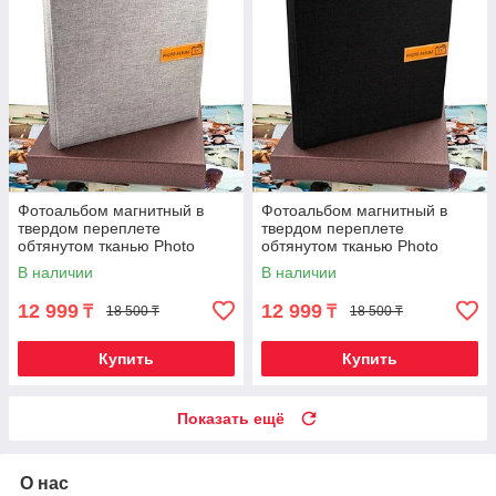
Фотоальбом магнитный в
Фотоальбом магнитный в
твердом переплете
твердом переплете
обтянутом тканью Photo
обтянутом тканью Photo
Story (Светло-серая / 40
Story (Черный графит / 40
В наличии
В наличии
страниц)
страниц)
12 999
12 999
₸
₸
18 500 ₸
18 500 ₸
Купить
Купить
Показать ещё
О нас