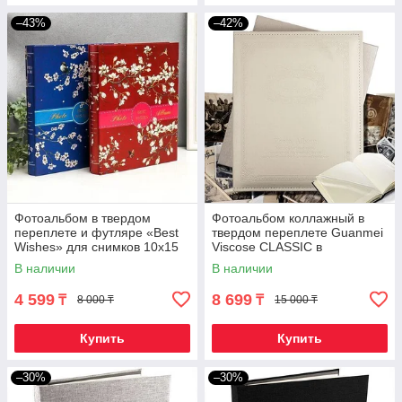
–43%
–42%
Фотоальбом в твердом
Фотоальбом коллажный в
переплете и футляре «Best
твердом переплете Guanmei
Wishes» для снимков 10х15
Viscose CLASSIC в
(400 фотографий)
подарочной коробке
В наличии
В наличии
(Слоновая кость)
4 599
8 699
₸
₸
8 000 ₸
15 000 ₸
Купить
Купить
–30%
–30%