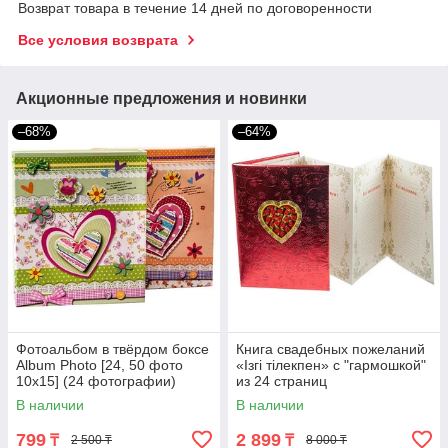
Возврат товара в течение 14 дней по договоренности
Все условия возврата
Акционные предложения и новинки
–68%
–64%
Фотоальбом в твёрдом боксе
Книга свадебных пожеланий
Album Photo [24, 50 фото
«Iзгi тiлекпен» с "гармошкой"
10x15] (24 фотографии)
из 24 страниц
В наличии
В наличии
799
2 899
₸
₸
2 500 ₸
8 000 ₸