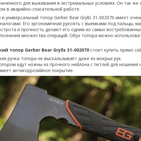
наченного для выживания в экстремальных условиях. Он так же 
м в аварийно-спасательной работе.
и универсальный топор Gerber Bear Grylls 31-002070 имеет очен
налогами. Его эргономичная рукоять с выемками под пальцы, ма
острота и прочность делают его одним из самых востребованны
полнения множества операций. Обух топора можно использоват
ий топор Gerber Bear Grylls 31-002070
стоит купить прямо сей
ая ручка топора не выскальзывает даже из мокрых рук.
опором идут ножны из прочного нейлона с петлей для ношения н
имеет антикоррозийное покрытие.