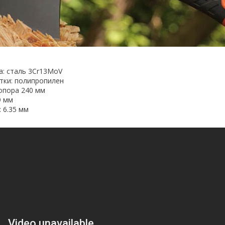
а: сталь 3Cr13MoV
тки: полипропилен
опора 240 мм
9 мм
 6.35 мм