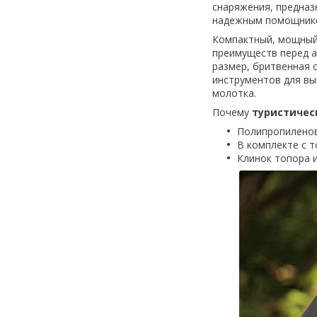
снаряжения, предназ
надежным помощнико
Компактный, мощный 
преимуществ перед а
размер, бритвенная 
инструментов для вы
молотка.
Почему
туристическ
Полипропиленов
В комплекте с т
Клинок топора 