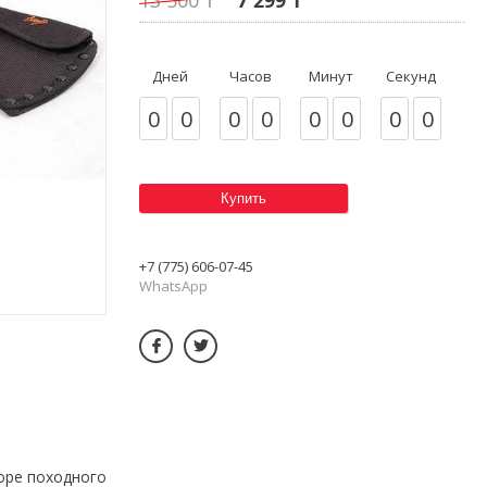
Дней
Часов
Минут
Секунд
0
0
0
0
0
0
0
0
Купить
+7 (775) 606-07-45
WhatsApp
боре походного