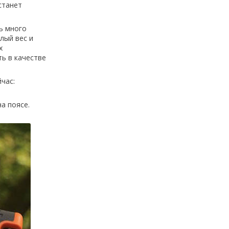
станет
ь много
лый вес и
х
ь в качестве
час:
а поясе.