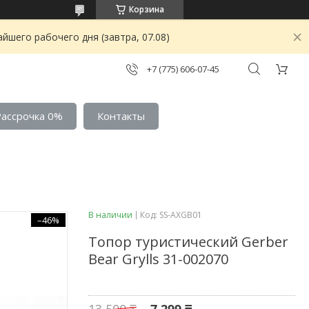
Корзина
йшего рабочего дня (завтра, 07.08)
+7 (775) 606-07-45
Рассрочка 0%
Контакты
В наличии
Код:
SS-AXGB01
–46%
Топор туристический Gerber
Bear Grylls 31-002070
13 500 ₸
7 299 ₸