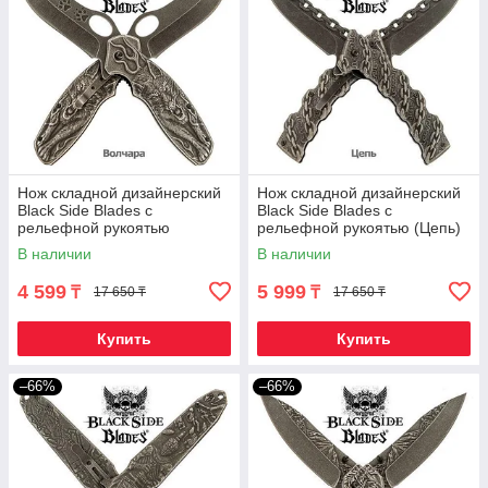
Нож складной дизайнерский
Нож складной дизайнерский
Black Side Blades с
Black Side Blades с
рельефной рукоятью
рельефной рукоятью (Цепь)
(Волчара)
В наличии
В наличии
4 599
5 999
₸
₸
17 650 ₸
17 650 ₸
Купить
Купить
–66%
–66%