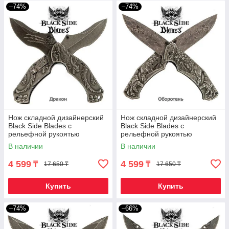
–74%
–74%
Нож складной дизайнерский
Нож складной дизайнерский
Black Side Blades с
Black Side Blades с
рельефной рукоятью
рельефной рукоятью
(Дракон)
(Оборотень)
В наличии
В наличии
4 599
4 599
₸
₸
17 650 ₸
17 650 ₸
Купить
Купить
–74%
–66%