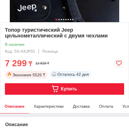
Топор туристический Jeep
цельнометаллический с двумя чехлами
В наличии
Код: SS-AXJP01
Розница
7 299
₸
12 825 ₸
Осталось
42 дня
Экономия
5526 ₸
Купить
Описание
Характеристики
Доставка
Оплата
Усл
Описание