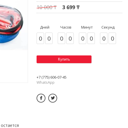
10 000 ₸
3 699 ₸
Дней
Часов
Минут
Секунд
0
0
0
0
0
0
0
0
Купить
+7 (775) 606-07-45
WhatsApp
 остается