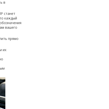
ь в
MP станет
что каждый
 обозначения
мам вашего
пить прямо
м их
но
ным