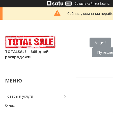
Создать сайт
на Satu.kz
Сейчас у компании нерабо
Акция!
TOTALSALE – 365 дней
Путешес
распродажи
Товары и услуги
О нас