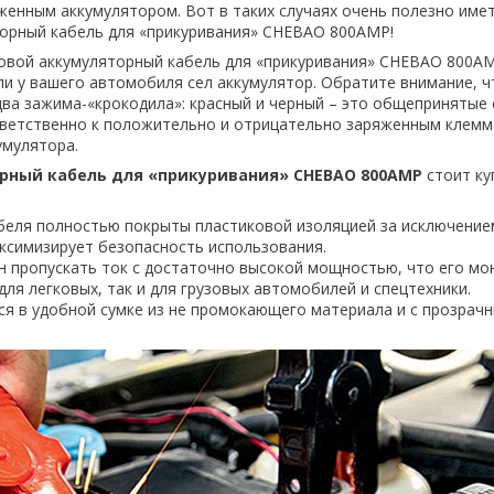
яженным аккумулятором. Вот в таких случаях очень полезно имет
орный кабель для «прикуривания» CHEBAO 800AMP!
овой аккумуляторный кабель для «прикуривания» CHEBAO 800A
ли у вашего автомобиля сел аккумулятор. Обратите внимание, 
два зажима-«крокодила»: красный и черный – это общепринятые
тветственно к положительно и отрицательно заряженным клем
умулятора.
рный кабель для «прикуривания» CHEBAO 800AMP
стоит ку
беля полностью покрыты пластиковой изоляцией за исключение
аксимизирует безопасность использования.
н пропускать ток с достаточно высокой мощностью, что его мо
для легковых, так и для грузовых автомобилей и спецтехники.
ся в удобной сумке из не промокающего материала и с прозрач