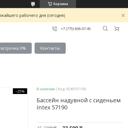
Корзина
ижайшего рабочего дня (сегодня)
+7 (775) 606-07-45
Рассрочка 0%
Контакты
В наличии
Код:
SS-INT57190
–25%
Бассейн надувной с сиденьем
Intex 57190
45 000 ₸
33 599 ₸