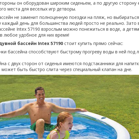
стороны он оборудован широким сиденьем, а по другую сторону 
го места для веселых игр детворы.
ассейн не заменит полноценную поездки на пляж, но выбираться
каждый день для большинства людей просто не реально. Зато 
сейне Intex 57190 взрослым можно понежиться в воде, а детя
в любое удобное для них время!
увной бассейн Intex 57190
стоит купить прямо сейчас:
нки бассейна способствуют быстрому прогреву воды в ней под 
йна с двух сторон от сиденья имеются подстаканники для напитк
 может быть быстро слита через специальный клапан на дне.