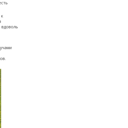
есть
 к
в
м вдоволь
лучами
ов.