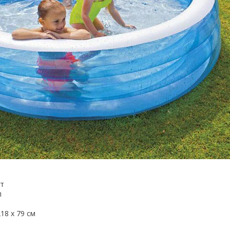
ет
л
18 x 79 см