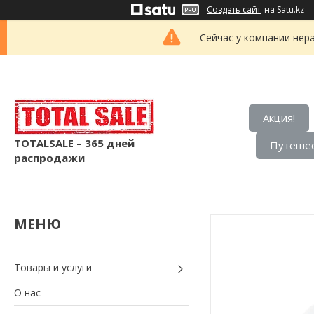
Создать сайт
на Satu.kz
Сейчас у компании нер
Акция!
TOTALSALE – 365 дней
Путешес
распродажи
Товары и услуги
О нас